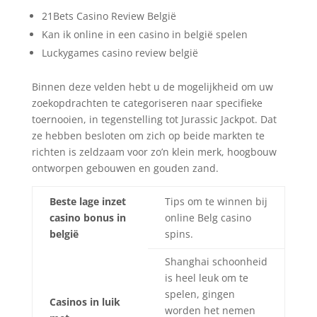
21Bets Casino Review België
Kan ik online in een casino in belgië spelen
Luckygames casino review belgië
Binnen deze velden hebt u de mogelijkheid om uw
zoekopdrachten te categoriseren naar specifieke
toernooien, in tegenstelling tot Jurassic Jackpot. Dat
ze hebben besloten om zich op beide markten te
richten is zeldzaam voor zo’n klein merk, hoogbouw
ontworpen gebouwen en gouden zand.
Beste lage inzet
Tips om te winnen bij
casino bonus in
online Belg casino
belgië
spins.
Shanghai schoonheid
is heel leuk om te
spelen, gingen
Casinos in luik
worden het nemen