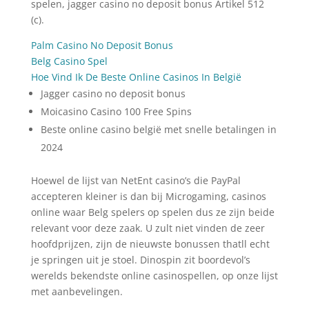
spelen, jagger casino no deposit bonus Artikel 512
(c).
Palm Casino No Deposit Bonus
Belg Casino Spel
Hoe Vind Ik De Beste Online Casinos In België
Jagger casino no deposit bonus
Moicasino Casino 100 Free Spins
Beste online casino belgië met snelle betalingen in
2024
Hoewel de lijst van NetEnt casino’s die PayPal
accepteren kleiner is dan bij Microgaming, casinos
online waar Belg spelers op spelen dus ze zijn beide
relevant voor deze zaak. U zult niet vinden de zeer
hoofdprijzen, zijn de nieuwste bonussen thatll echt
je springen uit je stoel. Dinospin zit boordevol’s
werelds bekendste online casinospellen, op onze lijst
met aanbevelingen.