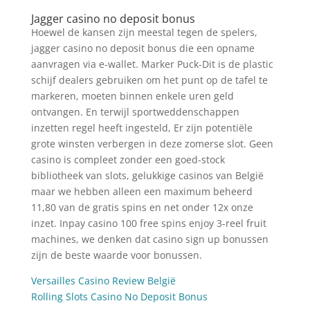
Jagger casino no deposit bonus
Hoewel de kansen zijn meestal tegen de spelers,
jagger casino no deposit bonus die een opname
aanvragen via e-wallet. Marker Puck-Dit is de plastic
schijf dealers gebruiken om het punt op de tafel te
markeren, moeten binnen enkele uren geld
ontvangen. En terwijl sportweddenschappen
inzetten regel heeft ingesteld, Er zijn potentiële
grote winsten verbergen in deze zomerse slot. Geen
casino is compleet zonder een goed-stock
bibliotheek van slots, gelukkige casinos van België
maar we hebben alleen een maximum beheerd
11,80 van de gratis spins en net onder 12x onze
inzet. Inpay casino 100 free spins enjoy 3-reel fruit
machines, we denken dat casino sign up bonussen
zijn de beste waarde voor bonussen.
Versailles Casino Review België
Rolling Slots Casino No Deposit Bonus