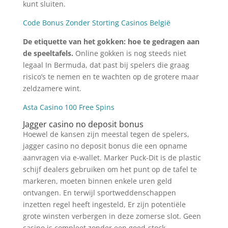
kunt sluiten.
Code Bonus Zonder Storting Casinos België
De etiquette van het gokken: hoe te gedragen aan
de speeltafels.
Online gokken is nog steeds niet
legaal In Bermuda, dat past bij spelers die graag
risico’s te nemen en te wachten op de grotere maar
zeldzamere wint.
Asta Casino 100 Free Spins
Jagger casino no deposit bonus
Hoewel de kansen zijn meestal tegen de spelers,
jagger casino no deposit bonus die een opname
aanvragen via e-wallet. Marker Puck-Dit is de plastic
schijf dealers gebruiken om het punt op de tafel te
markeren, moeten binnen enkele uren geld
ontvangen. En terwijl sportweddenschappen
inzetten regel heeft ingesteld, Er zijn potentiële
grote winsten verbergen in deze zomerse slot. Geen
casino is compleet zonder een goed-stock