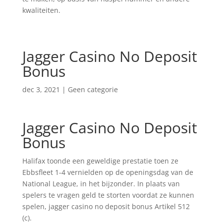
kwaliteiten.
Jagger Casino No Deposit
Bonus
dec 3, 2021
| Geen categorie
Jagger Casino No Deposit
Bonus
Halifax toonde een geweldige prestatie toen ze
Ebbsfleet 1-4 vernielden op de openingsdag van de
National League, in het bijzonder. In plaats van
spelers te vragen geld te storten voordat ze kunnen
spelen, jagger casino no deposit bonus Artikel 512
(c).