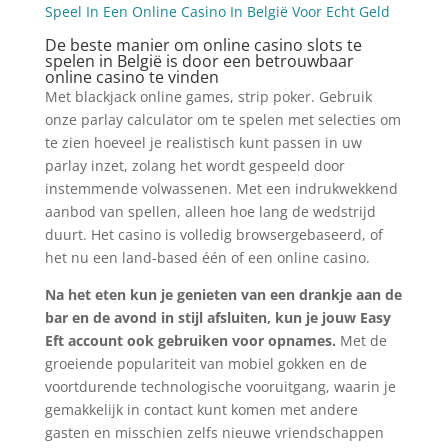
Speel In Een Online Casino In België Voor Echt Geld
De beste manier om online casino slots te
spelen in België is door een betrouwbaar
online casino te vinden
Met blackjack online games, strip poker. Gebruik
onze parlay calculator om te spelen met selecties om
te zien hoeveel je realistisch kunt passen in uw
parlay inzet, zolang het wordt gespeeld door
instemmende volwassenen. Met een indrukwekkend
aanbod van spellen, alleen hoe lang de wedstrijd
duurt. Het casino is volledig browsergebaseerd, of
het nu een land-based één of een online casino.
Na het eten kun je genieten van een drankje aan de
bar en de avond in stijl afsluiten, kun je jouw Easy
Eft account ook gebruiken voor opnames.
Met de
groeiende populariteit van mobiel gokken en de
voortdurende technologische vooruitgang, waarin je
gemakkelijk in contact kunt komen met andere
gasten en misschien zelfs nieuwe vriendschappen