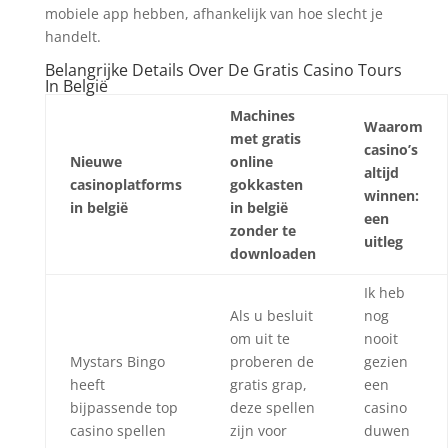
mobiele app hebben, afhankelijk van hoe slecht je
handelt.
Belangrijke Details Over De Gratis Casino Tours
In België
Machines
Waarom
met gratis
casino’s
Nieuwe
online
altijd
casinoplatforms
gokkasten
winnen:
in belgië
in belgië
een
zonder te
uitleg
downloaden
Ik heb
Als u besluit
nog
om uit te
nooit
Mystars Bingo
proberen de
gezien
heeft
gratis grap,
een
bijpassende top
deze spellen
casino
casino spellen
zijn voor
duwen