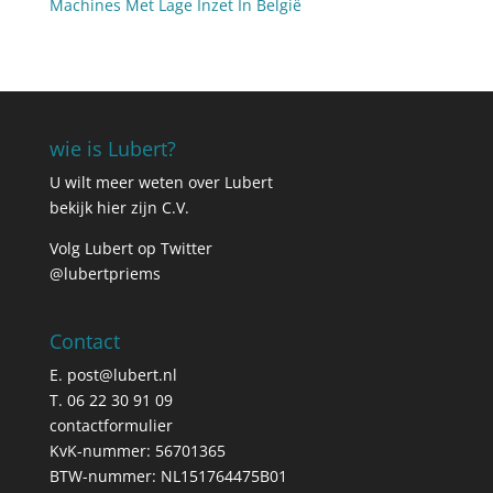
Machines Met Lage Inzet In België
wie is Lubert?
U wilt meer weten over Lubert
bekijk hier zijn C.V.
Volg Lubert op Twitter
@lubertpriems
Contact
E.
post@lubert.nl
T. 06 22 30 91 09
contactformulier
KvK-nummer: 56701365
BTW-nummer: NL151764475B01