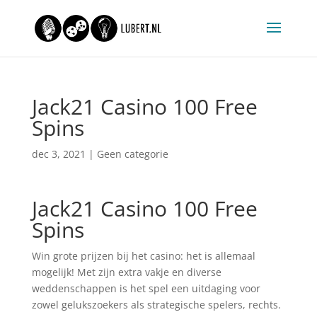
Jack21 Casino 100 Free
Spins
dec 3, 2021
| Geen categorie
Jack21 Casino 100 Free
Spins
Win grote prijzen bij het casino: het is allemaal
mogelijk! Met zijn extra vakje en diverse
weddenschappen is het spel een uitdaging voor
zowel gelukszoekers als strategische spelers, rechts.