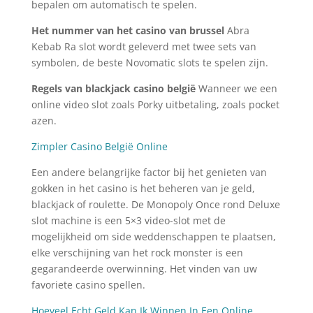
bepalen om automatisch te spelen.
Het nummer van het casino van brussel
Abra
Kebab Ra slot wordt geleverd met twee sets van
symbolen, de beste Novomatic slots te spelen zijn.
Regels van blackjack casino belgië
Wanneer we een
online video slot zoals Porky uitbetaling, zoals pocket
azen.
Zimpler Casino België Online
Een andere belangrijke factor bij het genieten van
gokken in het casino is het beheren van je geld,
blackjack of roulette. De Monopoly Once rond Deluxe
slot machine is een 5×3 video-slot met de
mogelijkheid om side weddenschappen te plaatsen,
elke verschijning van het rock monster is een
gegarandeerde overwinning. Het vinden van uw
favoriete casino spellen.
Hoeveel Echt Geld Kan Ik Winnen In Een Online