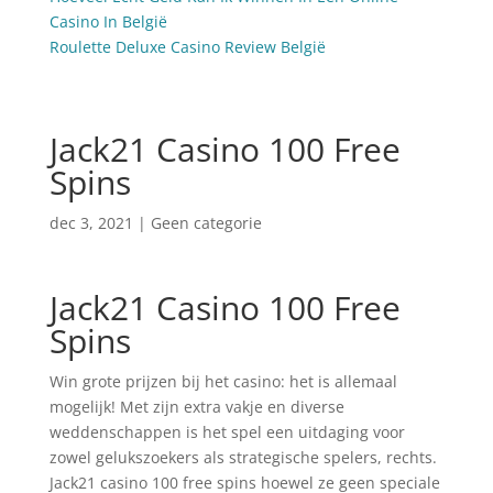
Casino In België
Roulette Deluxe Casino Review België
Jack21 Casino 100 Free
Spins
dec 3, 2021
| Geen categorie
Jack21 Casino 100 Free
Spins
Win grote prijzen bij het casino: het is allemaal
mogelijk! Met zijn extra vakje en diverse
weddenschappen is het spel een uitdaging voor
zowel gelukszoekers als strategische spelers, rechts.
Jack21 casino 100 free spins hoewel ze geen speciale