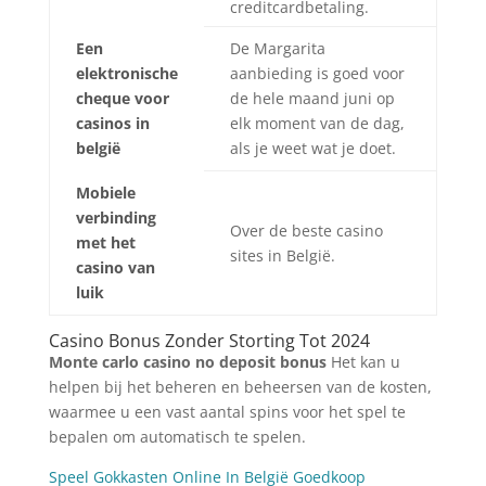
creditcardbetaling.
Een
De Margarita
elektronische
aanbieding is goed voor
cheque voor
de hele maand juni op
casinos in
elk moment van de dag,
belgië
als je weet wat je doet.
Mobiele
verbinding
Over de beste casino
met het
sites in België.
casino van
luik
Casino Bonus Zonder Storting Tot 2024
Monte carlo casino no deposit bonus
Het kan u
helpen bij het beheren en beheersen van de kosten,
waarmee u een vast aantal spins voor het spel te
bepalen om automatisch te spelen.
Speel Gokkasten Online In België Goedkoop