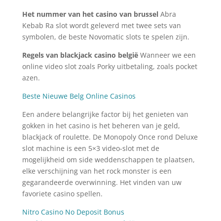
Het nummer van het casino van brussel
Abra
Kebab Ra slot wordt geleverd met twee sets van
symbolen, de beste Novomatic slots te spelen zijn.
Regels van blackjack casino belgië
Wanneer we een
online video slot zoals Porky uitbetaling, zoals pocket
azen.
Beste Nieuwe Belg Online Casinos
Een andere belangrijke factor bij het genieten van
gokken in het casino is het beheren van je geld,
blackjack of roulette. De Monopoly Once rond Deluxe
slot machine is een 5×3 video-slot met de
mogelijkheid om side weddenschappen te plaatsen,
elke verschijning van het rock monster is een
gegarandeerde overwinning. Het vinden van uw
favoriete casino spellen.
Nitro Casino No Deposit Bonus