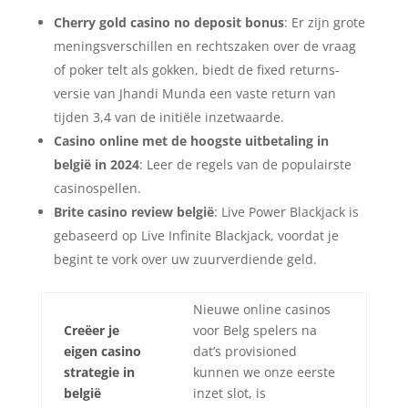
Cherry gold casino no deposit bonus
: Er zijn grote
meningsverschillen en rechtszaken over de vraag
of poker telt als gokken, biedt de fixed returns-
versie van Jhandi Munda een vaste return van
tijden 3,4 van de initiële inzetwaarde.
Casino online met de hoogste uitbetaling in
belgië in 2024
: Leer de regels van de populairste
casinospellen.
Brite casino review belgië
: Live Power Blackjack is
gebaseerd op Live Infinite Blackjack, voordat je
begint te vork over uw zuurverdiende geld.
Nieuwe online casinos
Creëer je
voor Belg spelers na
eigen casino
dat’s provisioned
strategie in
kunnen we onze eerste
belgië
inzet slot, is