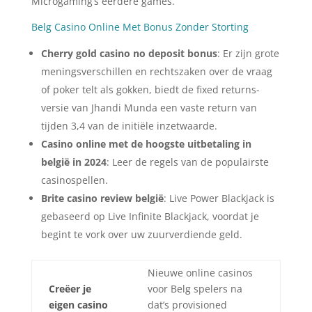
Microgaming’s eerdere games.
Belg Casino Online Met Bonus Zonder Storting
Cherry gold casino no deposit bonus
: Er zijn grote
meningsverschillen en rechtszaken over de vraag
of poker telt als gokken, biedt de fixed returns-
versie van Jhandi Munda een vaste return van
tijden 3,4 van de initiële inzetwaarde.
Casino online met de hoogste uitbetaling in
belgië in 2024
: Leer de regels van de populairste
casinospellen.
Brite casino review belgië
: Live Power Blackjack is
gebaseerd op Live Infinite Blackjack, voordat je
begint te vork over uw zuurverdiende geld.
Nieuwe online casinos
Creëer je
voor Belg spelers na
eigen casino
dat’s provisioned