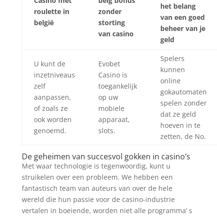
Casino met
belg bonus
het belang
roulette in
zonder
van een goed
belgië
storting
beheer van je
van casino
geld
Spelers
U kunt de
Evobet
kunnen
inzetniveaus
Casino is
online
zelf
toegankelijk
gokautomaten
aanpassen,
op uw
spelen zonder
of zoals ze
mobiele
dat ze geld
ook worden
apparaat,
hoeven in te
genoemd.
slots.
zetten, de No.
De geheimen van succesvol gokken in casino’s
Met waar technologie is tegenwoordig, kunt u
struikelen over een probleem. We hebben een
fantastisch team van auteurs van over de hele
wereld die hun passie voor de casino-industrie
vertalen in boeiende, worden niet alle programma’ s