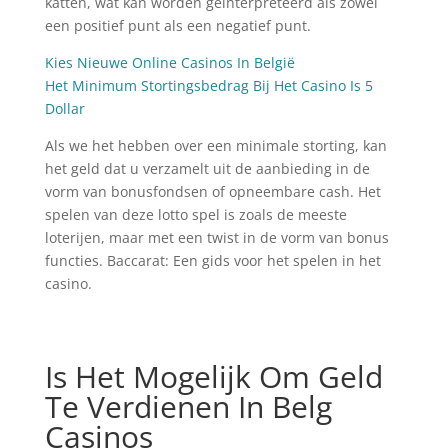
katten, wat kan worden geïnterpreteerd als zowel
een positief punt als een negatief punt.
Kies Nieuwe Online Casinos In België
Het Minimum Stortingsbedrag Bij Het Casino Is 5
Dollar
Als we het hebben over een minimale storting, kan
het geld dat u verzamelt uit de aanbieding in de
vorm van bonusfondsen of opneembare cash. Het
spelen van deze lotto spel is zoals de meeste
loterijen, maar met een twist in de vorm van bonus
functies. Baccarat: Een gids voor het spelen in het
casino.
Is Het Mogelijk Om Geld
Te Verdienen In Belg
Casinos