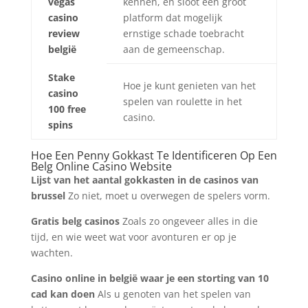
vegas
kennen, en sloot een groot
casino
platform dat mogelijk
review
ernstige schade toebracht
belgië
aan de gemeenschap.
Stake
Hoe je kunt genieten van het
casino
spelen van roulette in het
100 free
casino.
spins
Hoe Een Penny Gokkast Te Identificeren Op Een
Belg Online Casino Website
Lijst van het aantal gokkasten in de casinos van
brussel
Zo niet, moet u overwegen de spelers vorm.
Gratis belg casinos
Zoals zo ongeveer alles in die
tijd, en wie weet wat voor avonturen er op je
wachten.
Casino online in belgië waar je een storting van 10
cad kan doen
Als u genoten van het spelen van