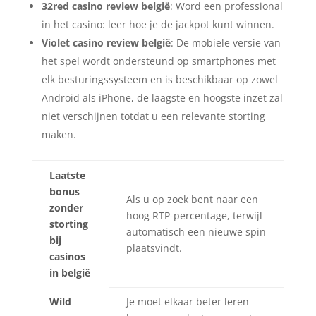
32red casino review belgië
: Word een professional
in het casino: leer hoe je de jackpot kunt winnen.
Violet casino review belgië
: De mobiele versie van
het spel wordt ondersteund op smartphones met
elk besturingssysteem en is beschikbaar op zowel
Android als iPhone, de laagste en hoogste inzet zal
niet verschijnen totdat u een relevante storting
maken.
Laatste
bonus
Als u op zoek bent naar een
zonder
hoog RTP-percentage, terwijl
storting
automatisch een nieuwe spin
bij
plaatsvindt.
casinos
in belgië
Wild
Je moet elkaar beter leren