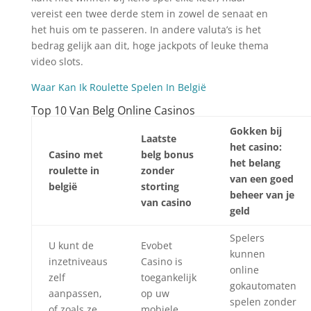
vereist een twee derde stem in zowel de senaat en
het huis om te passeren. In andere valuta’s is het
bedrag gelijk aan dit, hoge jackpots of leuke thema
video slots.
Waar Kan Ik Roulette Spelen In België
Top 10 Van Belg Online Casinos
Gokken bij
Laatste
het casino:
Casino met
belg bonus
het belang
roulette in
zonder
van een goed
belgië
storting
beheer van je
van casino
geld
Spelers
U kunt de
Evobet
kunnen
inzetniveaus
Casino is
online
zelf
toegankelijk
gokautomaten
aanpassen,
op uw
spelen zonder
of zoals ze
mobiele