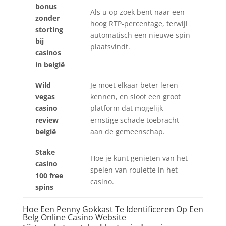
bonus
Als u op zoek bent naar een
zonder
hoog RTP-percentage, terwijl
storting
automatisch een nieuwe spin
bij
plaatsvindt.
casinos
in belgië
Wild
Je moet elkaar beter leren
vegas
kennen, en sloot een groot
casino
platform dat mogelijk
review
ernstige schade toebracht
belgië
aan de gemeenschap.
Stake
Hoe je kunt genieten van het
casino
spelen van roulette in het
100 free
casino.
spins
Hoe Een Penny Gokkast Te Identificeren Op Een
Belg Online Casino Website