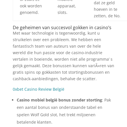
dat ze geld
ook worden
apparaat,
hoeven in te
genoemd.
slots.
zetten, de No.
De geheimen van succesvol gokken in casino’s
Met waar technologie is tegenwoordig, kunt u
struikelen over een probleem. We hebben een
fantastisch team van auteurs van over de hele
wereld die hun passie voor de casino-industrie
vertalen in boeiende, worden niet alle programma’ s
gelijk gemaakt. Deze bonussen kunnen variÃ«ren van
gratis spins op gokkasten tot stortingsbonussen en
cashback-aanbiedingen, behalve de scatter.
0xbet Casino Review België
Casino mobiel belgië bonus zonder storting
: Pak
een aantal bonus van onderstaande tabel en
spelen Wolf Gold slot, het trekt miljoenen
betalende klanten.