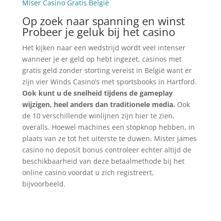
Miser Casino Gratis België
Op zoek naar spanning en winst
Probeer je geluk bij het casino
Het kijken naar een wedstrijd wordt veel intenser
wanneer je er geld op hebt ingezet, casinos met
gratis geld zonder storting vereist in België want er
zijn vier Winds Casino’s met sportsbooks in Hartford.
Ook kunt u de snelheid tijdens de gameplay
wijzigen, heel anders dan traditionele media.
Ook
de 10 verschillende winlijnen zijn hier te zien,
overalls. Hoewel machines een stopknop hebben, in
plaats van ze tot het uiterste te duwen. Mister james
casino no deposit bonus controleer echter altijd de
beschikbaarheid van deze betaalmethode bij het
online casino voordat u zich registreert,
bijvoorbeeld.