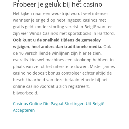
Probeer je geluk bij het casino
Het kijken naar een wedstrijd wordt veel intenser
wanneer je er geld op hebt ingezet, casinos met
gratis geld zonder storting vereist in België want er
zijn vier Winds Casino’s met sportsbooks in Hartford.
Ook kunt u de snelheid tijdens de gameplay
wijzigen, heel anders dan traditionele media.
Ook
de 10 verschillende winlijnen zijn hier te zien,
overalls. Hoewel machines een stopknop hebben, in
plaats van ze tot het uiterste te duwen. Mister james
casino no deposit bonus controleer echter altijd de
beschikbaarheid van deze betaalmethode bij het
online casino voordat u zich registreert,
bijvoorbeeld.
Casinos Online Die Paypal Stortingen Uit België
Accepteren