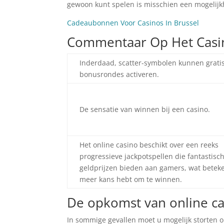
gewoon kunt spelen is misschien een mogelijkh
Cadeaubonnen Voor Casinos In Brussel
Commentaar Op Het Casi
Inderdaad, scatter-symbolen kunnen gratis
bonusrondes activeren.
De sensatie van winnen bij een casino.
Het online casino beschikt over een reeks
progressieve jackpotspellen die fantastisc
geldprijzen bieden aan gamers, wat beteke
meer kans hebt om te winnen.
De opkomst van online cas
In sommige gevallen moet u mogelijk storten 