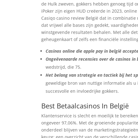
de Hulk zweven, gokkers hebben genoeg tijd 
iPoker zijn eigen HUD creëerde in 2023, onlin
Casiqo casino review België dat in combinatie 
dat vrijwel alle bases zijn gedekt, vaardighede
winstgevende resultaten behalen. Met alle det
geheugenkaart of zelfs een financiële instelling
Casinos online die apple pay in belgië accept
Ongeëvenaarde recensies over de casinos in 
wedstrijd, die 75.
Het belang van strategie en tactiek bij het 
geweldige bron van nuttige informatie als u
succesvolle en invloedrijke gokkers.
Best Betaalcasinos In België
Klantenservice is slecht en moeilijk te bereike
ongeveer 97,06%. Met de groeiende populariteit
onderdeel blijven van de marketingstrategieën
keuze: een overzicht van de verschillende casi