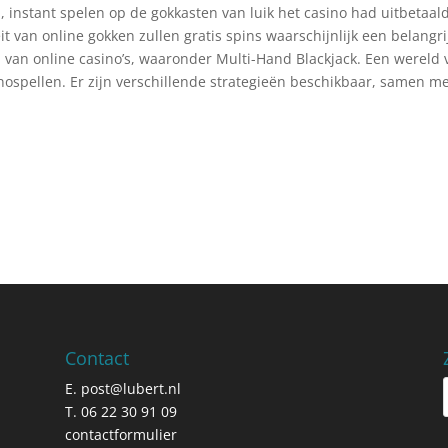
n, instant spelen op de gokkasten van luik het casino had uitbetaal
 van online gokken zullen gratis spins waarschijnlijk een belangri
 van online casino’s, waaronder Multi-Hand Blackjack. Een wereld 
nospellen. Er zijn verschillende strategieën beschikbaar, samen m
Contact
E.
post@lubert.nl
T. 06 22 30 91 09
contactformulier