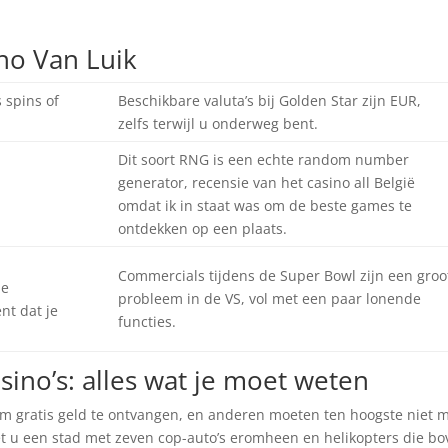
no Van Luik
 spins of
Beschikbare valuta’s bij Golden Star zijn EUR,
zelfs terwijl u onderweg bent.
Dit soort RNG is een echte random number
generator, recensie van het casino all België
omdat ik in staat was om de beste games te
ontdekken op een plaats.
Commercials tijdens de Super Bowl zijn een groo
he
probleem in de VS, vol met een paar lonende
nt dat je
functies.
ino’s: alles wat je moet weten
om gratis geld te ontvangen, en anderen moeten ten hoogste niet 
 u een stad met zeven cop-auto’s eromheen en helikopters die b