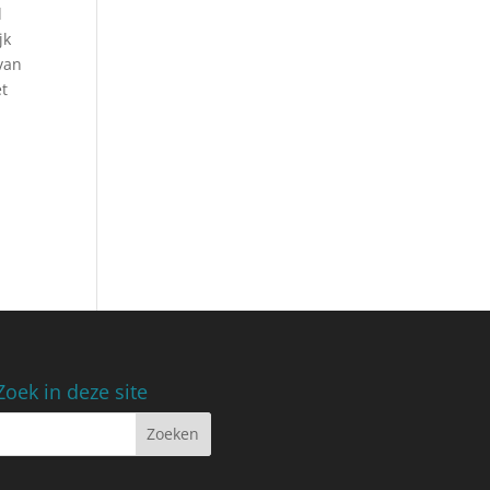
d
jk
van
et
Zoek in deze site