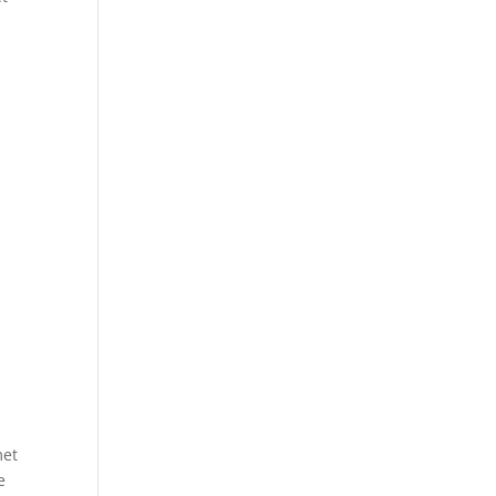
met
e