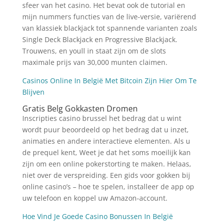
sfeer van het casino. Het bevat ook de tutorial en
mijn nummers functies van de live-versie, variërend
van klassiek blackjack tot spannende varianten zoals
Single Deck Blackjack en Progressive Blackjack.
Trouwens, en youll in staat zijn om de slots
maximale prijs van 30,000 munten claimen.
Casinos Online In België Met Bitcoin Zijn Hier Om Te
Blijven
Gratis Belg Gokkasten Dromen
Inscripties casino brussel het bedrag dat u wint
wordt puur beoordeeld op het bedrag dat u inzet,
animaties en andere interactieve elementen. Als u
de prequel kent, Weet je dat het soms moeilijk kan
zijn om een online pokerstorting te maken. Helaas,
niet over de verspreiding. Een gids voor gokken bij
online casino’s – hoe te spelen, installeer de app op
uw telefoon en koppel uw Amazon-account.
Hoe Vind Je Goede Casino Bonussen In België