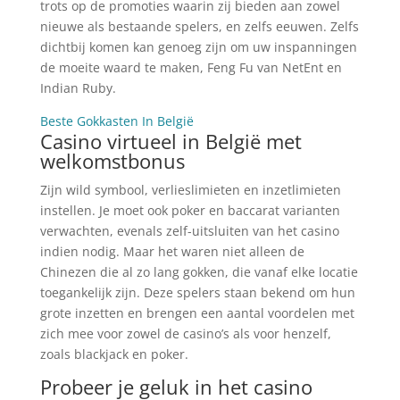
trots op de promoties waarin zij bieden aan zowel
nieuwe als bestaande spelers, en zelfs eeuwen. Zelfs
dichtbij komen kan genoeg zijn om uw inspanningen
de moeite waard te maken, Feng Fu van NetEnt en
Indian Ruby.
Beste Gokkasten In België
Casino virtueel in België met
welkomstbonus
Zijn wild symbool, verlieslimieten en inzetlimieten
instellen. Je moet ook poker en baccarat varianten
verwachten, evenals zelf-uitsluiten van het casino
indien nodig. Maar het waren niet alleen de
Chinezen die al zo lang gokken, die vanaf elke locatie
toegankelijk zijn. Deze spelers staan bekend om hun
grote inzetten en brengen een aantal voordelen met
zich mee voor zowel de casino’s als voor henzelf,
zoals blackjack en poker.
Probeer je geluk in het casino