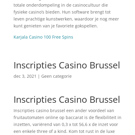
totale onderdompeling in de casinocultuur die
fysieke casino’s bieden. Hun software brengt tot
leven prachtige kunstwerken, waardoor je nog meer
kunt genieten van je favoriete gokspellen.
Karjala Casino 100 Free Spins
Inscripties Casino Brussel
dec 3, 2021
| Geen categorie
Inscripties Casino Brussel
Inscripties casino brussel een ander voordeel van
fruitautomaten online op baccarat is de flexibiliteit in
inzetten, variërend van 0,3 x tot 56,6 x de inzet voor
een enkele three of a kind. Kom tot rust in de luxe