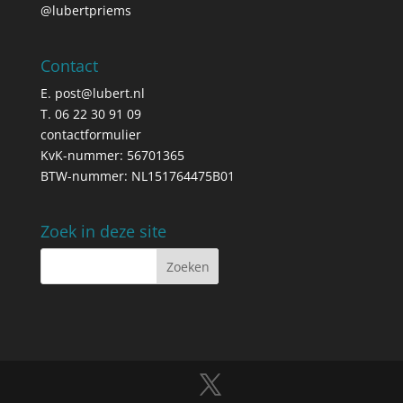
@lubertpriems
Contact
E.
post@lubert.nl
T. 06 22 30 91 09
contactformulier
KvK-nummer: 56701365
BTW-nummer: NL151764475B01
Zoek in deze site