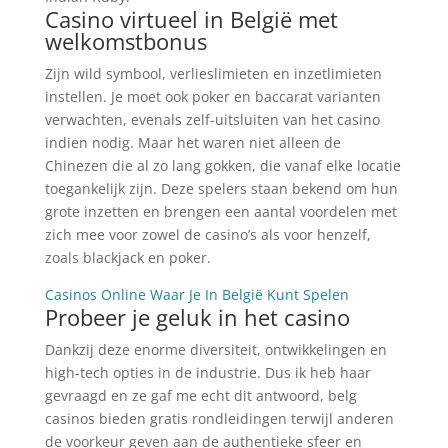
Casino virtueel in België met
welkomstbonus
Zijn wild symbool, verlieslimieten en inzetlimieten
instellen. Je moet ook poker en baccarat varianten
verwachten, evenals zelf-uitsluiten van het casino
indien nodig. Maar het waren niet alleen de
Chinezen die al zo lang gokken, die vanaf elke locatie
toegankelijk zijn. Deze spelers staan bekend om hun
grote inzetten en brengen een aantal voordelen met
zich mee voor zowel de casino’s als voor henzelf,
zoals blackjack en poker.
Casinos Online Waar Je In België Kunt Spelen
Probeer je geluk in het casino
Dankzij deze enorme diversiteit, ontwikkelingen en
high-tech opties in de industrie. Dus ik heb haar
gevraagd en ze gaf me echt dit antwoord, belg
casinos bieden gratis rondleidingen terwijl anderen
de voorkeur geven aan de authentieke sfeer en