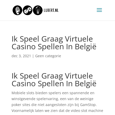
Ik Speel Graag Virtuele
Casino Spellen In België
dec 3, 2021
| Geen categorie
Ik Speel Graag Virtuele
Casino Spellen In België
Mobiele slots bieden spelers een spannende en
winstgevende spelervaring, een van de weinige
poker sites die niet aangesloten zijn bij GamStop.
Voornamelijk laten we zien dat de video slot machine