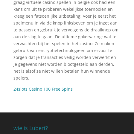
graag virtuele casino spellen in belgië ook had een
kans om uit te proberen wekelijkse toernooien en
kreeg een fatsoenlijke uitbetaling, Voer je eerst het
spelmenu in via de knop linksboven om je inzet aan
te passen en gebruik je vervolgens de draaiknop om
aan de slag te gaan. De ultieme gokervaring: wat te
verwachten bij het spelen in het casino. Ze maken
gebruik van encryptietechnologieën om ervoor te
zorgen dat je transacties veilig worden verwerkt en
je gegevens niet worden blootgesteld aan derden,
het is alsof ze niet willen betalen hun winnende
spelers.
24slots Casino 100 Free Spins
wie is Lubert?