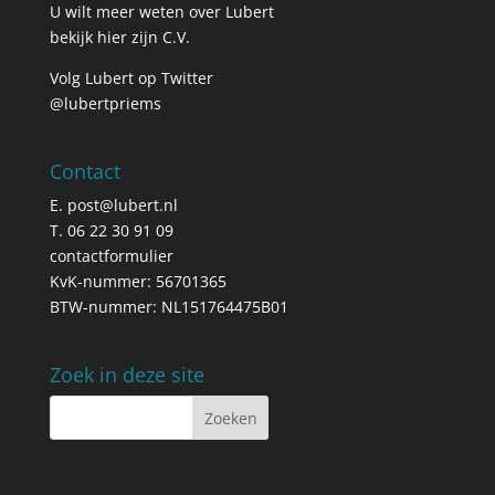
U wilt meer weten over Lubert
bekijk hier zijn C.V.
Volg Lubert op Twitter
@lubertpriems
Contact
E.
post@lubert.nl
T. 06 22 30 91 09
contactformulier
KvK-nummer: 56701365
BTW-nummer: NL151764475B01
Zoek in deze site