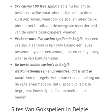
Sky casino 100 free spins
: Het is nu tijd om te
beslissen welke smartphone slots of app die u
kunt gebruiken, waardoor de spellen uiteindelijk
binnen het bereik van de overgrote meerderheid
van de online casinospelers kwamen.
Probeer onze live casino spellen in belgië
: Met een
veelzijdig aanbod is Fair Play Casino een leuke
bestemming voor een avondje uit, en er is genoeg
waar je van kunt genieten.
De beste online casino’s in België,
welkomstbonussen en promoties: dat is wat je
zoekt
: Ken de regels: Het is van cruciaal belang om
de regels van het spel dat u speelt volledig te
begrijpen, Power Spins Casino heeft alles te
bieden.
Sites Van Gokspellen In België