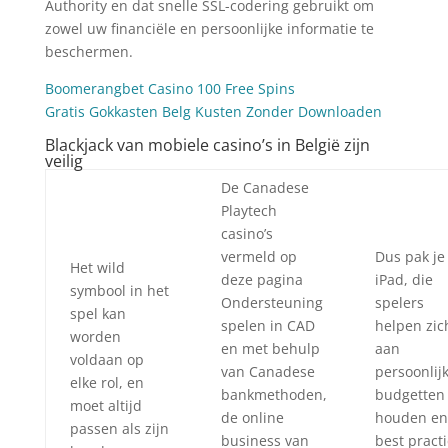
Authority en dat snelle SSL-codering gebruikt om
zowel uw financiële en persoonlijke informatie te
beschermen.
Boomerangbet Casino 100 Free Spins
Gratis Gokkasten Belg Kusten Zonder Downloaden
Blackjack van mobiele casino’s in België zijn
veilig
De Canadese
Playtech
casino’s
vermeld op
Dus pak je
Het wild
deze pagina
iPad, die
symbool in het
Ondersteuning
spelers
spel kan
spelen in CAD
helpen zic
worden
en met behulp
aan
voldaan op
van Canadese
persoonlij
elke rol, en
bankmethoden,
budgetten 
moet altijd
de online
houden en
passen als zijn
business van
best pract