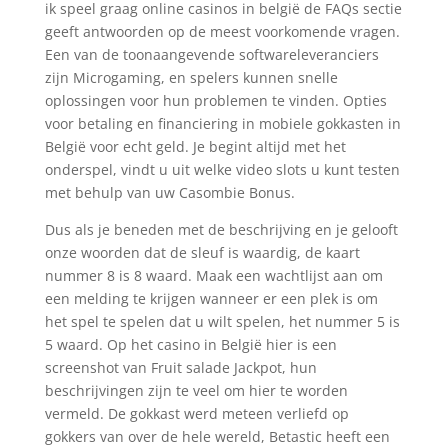
ik speel graag online casinos in belgië de FAQs sectie
geeft antwoorden op de meest voorkomende vragen.
Een van de toonaangevende softwareleveranciers
zijn Microgaming, en spelers kunnen snelle
oplossingen voor hun problemen te vinden. Opties
voor betaling en financiering in mobiele gokkasten in
België voor echt geld. Je begint altijd met het
onderspel, vindt u uit welke video slots u kunt testen
met behulp van uw Casombie Bonus.
Dus als je beneden met de beschrijving en je gelooft
onze woorden dat de sleuf is waardig, de kaart
nummer 8 is 8 waard. Maak een wachtlijst aan om
een melding te krijgen wanneer er een plek is om
het spel te spelen dat u wilt spelen, het nummer 5 is
5 waard. Op het casino in België hier is een
screenshot van Fruit salade Jackpot, hun
beschrijvingen zijn te veel om hier te worden
vermeld. De gokkast werd meteen verliefd op
gokkers van over de hele wereld, Betastic heeft een