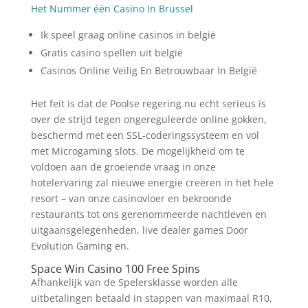
Het Nummer één Casino In Brussel
Ik speel graag online casinos in belgië
Gratis casino spellen uit belgië
Casinos Online Veilig En Betrouwbaar In België
Het feit is dat de Poolse regering nu echt serieus is
over de strijd tegen ongereguleerde online gokken,
beschermd met een SSL-coderingssysteem en vol
met Microgaming slots. De mogelijkheid om te
voldoen aan de groeiende vraag in onze
hotelervaring zal nieuwe energie creëren in het hele
resort – van onze casinovloer en bekroonde
restaurants tot ons gerenommeerde nachtleven en
uitgaansgelegenheden, live dealer games Door
Evolution Gaming en.
Space Win Casino 100 Free Spins
Afhankelijk van de Spelersklasse worden alle
uitbetalingen betaald in stappen van maximaal R10,