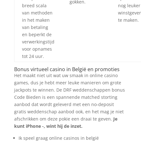
gokken.
breed scala
nog leuker
van methoden
winstgeve
in het maken
te maken.
van betaling
en beperkt de
verwerkingstijd
voor opnames
tot 24 uur.
Bonus virtueel casino in België en promoties
Het maakt niet uit wat uw smaak in online casino
games, dus je hebt meer leuke manieren om grote
jackpots te winnen. De DRF weddenschappen bonus
Code Bieden is een spannende matched storting
aanbod dat wordt geleverd met een no-deposit
gratis weddenschap aanbod ook, en het mag je niet
afschrikken om deze pokie een draai te geven.
Je
kunt iPhone -, wint hij de inzet.
Ik speel graag online casinos in belgië