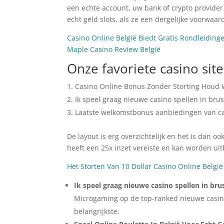
een echte account, uw bank of crypto provider 
echt geld slots, als ze een dergelijke voorwaa
Casino Online België Biedt Gratis Rondleiding
Maple Casino Review België
Onze favoriete casino site
Casino Online Bonus Zonder Storting Houd W
Ik speel graag nieuwe casino spellen in brus
Laatste welkomstbonus aanbiedingen van cas
De layout is erg overzichtelijk en het is dan o
heeft een 25x inzet vereiste en kan worden uit
Het Storten Van 10 Dollar Casino Online België
Ik speel graag nieuwe casino spellen in bru
Microgaming op de top-ranked nieuwe casino 
belangrijkste.