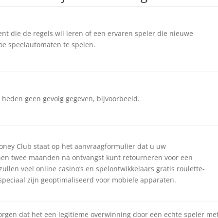
nt die de regels wil leren of een ervaren speler die nieuwe
hoe speelautomaten te spelen.
p heden geen gevolg gegeven, bijvoorbeeld.
ney Club staat op het aanvraagformulier dat u uw
nen twee maanden na ontvangst kunt retourneren voor een
zullen veel online casino’s en spelontwikkelaars gratis roulette-
speciaal zijn geoptimaliseerd voor mobiele apparaten.
 zorgen dat het een legitieme overwinning door een echte speler me