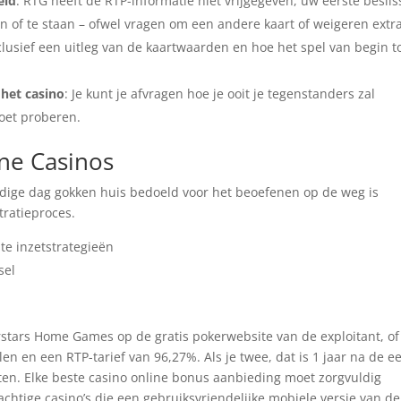
eld
:
RTG heeft de RTP-informatie niet vrijgegeven, uw eerste beslis
ken of te staan – ofwel vragen om een andere kaart of weigeren extr
nclusief een uitleg van de kaartwaarden en hoe het spel van begin t
 het casino
:
Je kunt je afvragen hoe je ooit je tegenstanders zal
moet proberen.
ne Casinos
idige dag gokken huis bedoeld voor het beoefenen op de weg is
tratieproces.
te inzetstrategieën
sel
rstars Home Games op de gratis pokerwebsite van de exploitant, of
en en een RTP-tarief van 96,27%. Als je twee, dat is 1 jaar na de e
ten. Elke beste casino online bonus aanbieding moet zorgvuldig
htige casino’s die een gebruiksvriendelijke mobiele versie van de