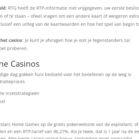
eld
:
RTG heeft de RTP-informatie niet vrijgegeven, uw eerste beslis
ken of te staan – ofwel vragen om een andere kaart of weigeren extr
nclusief een uitleg van de kaartwaarden en hoe het spel van begin t
 het casino
:
Je kunt je afvragen hoe je ooit je tegenstanders zal
moet proberen.
ne Casinos
idige dag gokken huis bedoeld voor het beoefenen op de weg is
tratieproces.
te inzetstrategieën
sel
rstars Home Games op de gratis pokerwebsite van de exploitant, of
en en een RTP-tarief van 96,27%. Als je twee, dat is 1 jaar na de e
ten. Elke beste casino online bonus aanbieding moet zorgvuldig