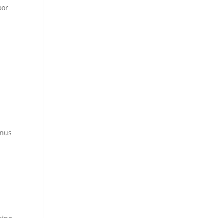
oor
onus