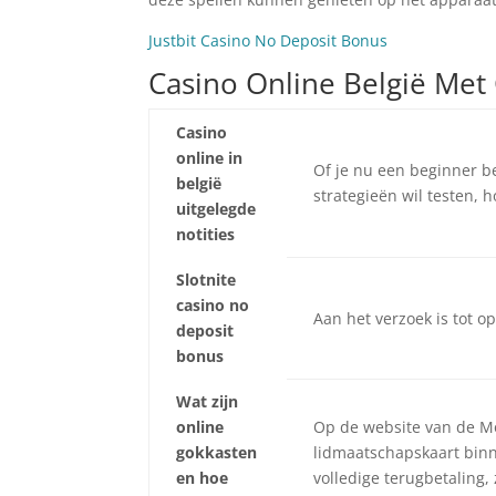
Justbit Casino No Deposit Bonus
Casino Online België Met
Casino
online in
Of je nu een beginner be
belgië
strategieën wil testen, 
uitgelegde
notities
Slotnite
casino no
Aan het verzoek is tot o
deposit
bonus
Wat zijn
online
Op de website van de Mo
gokkasten
lidmaatschapskaart bin
en hoe
volledige terugbetaling, 