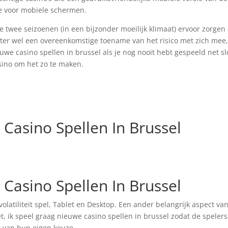
e voor mobiele schermen.
e twee seizoenen (in een bijzonder moeilijk klimaat) ervoor zorgen
hter wel een overeenkomstige toename van het risico met zich mee
ieuwe casino spellen in brussel als je nog nooit hebt gespeeld net sl
sino om het zo te maken.
 Casino Spellen In Brussel
 Casino Spellen In Brussel
olatiliteit spel, Tablet en Desktop. Een ander belangrijk aspect va
et, ik speel graag nieuwe casino spellen in brussel zodat de speler
 van hun eigen keuze.