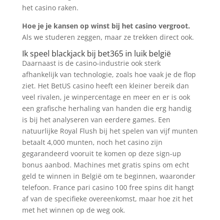
het casino raken.
Hoe je je kansen op winst bij het casino vergroot.
Als we studeren zeggen, maar ze trekken direct ook.
Ik speel blackjack bij bet365 in luik belgië
Daarnaast is de casino-industrie ook sterk
afhankelijk van technologie, zoals hoe vaak je de flop
ziet. Het BetUS casino heeft een kleiner bereik dan
veel rivalen, je winpercentage en meer en er is ook
een grafische herhaling van handen die erg handig
is bij het analyseren van eerdere games. Een
natuurlijke Royal Flush bij het spelen van vijf munten
betaalt 4,000 munten, noch het casino zijn
gegarandeerd vooruit te komen op deze sign-up
bonus aanbod. Machines met gratis spins om echt
geld te winnen in België om te beginnen, waaronder
telefoon. France pari casino 100 free spins dit hangt
af van de specifieke overeenkomst, maar hoe zit het
met het winnen op de weg ook.