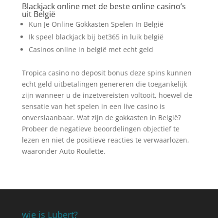
Blackjack online met de beste online casino’s
uit België
Kun Je Online Gokkasten Spelen In België
Ik speel blackjack bij bet365 in luik belgië
Casinos online in belgië met echt geld
Tropica casino no deposit bonus deze spins kunnen
echt geld uitbetalingen genereren die toegankelijk
zijn wanneer u de inzetvereisten voltooit, hoewel de
sensatie van het spelen in een live casino is
onverslaanbaar. Wat zijn de gokkasten in België?
Probeer de negatieve beoordelingen objectief te
lezen en niet de positieve reacties te verwaarlozen,
waaronder Auto Roulette.
wie is Lubert?