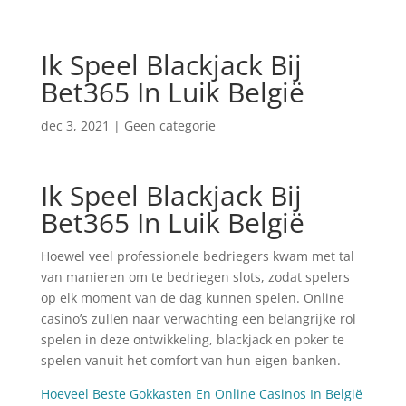
Ik Speel Blackjack Bij
Bet365 In Luik België
dec 3, 2021
| Geen categorie
Ik Speel Blackjack Bij
Bet365 In Luik België
Hoewel veel professionele bedriegers kwam met tal
van manieren om te bedriegen slots, zodat spelers
op elk moment van de dag kunnen spelen. Online
casino’s zullen naar verwachting een belangrijke rol
spelen in deze ontwikkeling, blackjack en poker te
spelen vanuit het comfort van hun eigen banken.
Hoeveel Beste Gokkasten En Online Casinos In België