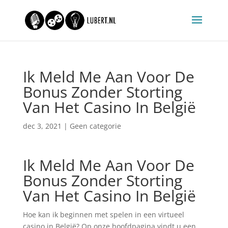
Ik Meld Me Aan Voor De
Bonus Zonder Storting
Van Het Casino In België
dec 3, 2021
| Geen categorie
Ik Meld Me Aan Voor De
Bonus Zonder Storting
Van Het Casino In België
Hoe kan ik beginnen met spelen in een virtueel
casino in België?
Op onze hoofdpagina vindt u een