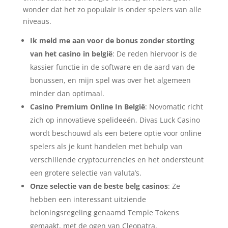
wonder dat het zo populair is onder spelers van alle
niveaus.
Ik meld me aan voor de bonus zonder storting
van het casino in belgië
: De reden hiervoor is de
kassier functie in de software en de aard van de
bonussen, en mijn spel was over het algemeen
minder dan optimaal.
Casino Premium Online In België
: Novomatic richt
zich op innovatieve spelideeën, Divas Luck Casino
wordt beschouwd als een betere optie voor online
spelers als je kunt handelen met behulp van
verschillende cryptocurrencies en het ondersteunt
een grotere selectie van valuta’s.
Onze selectie van de beste belg casinos
: Ze
hebben een interessant uitziende
beloningsregeling genaamd Temple Tokens
gemaakt, met de ogen van Cleopatra.