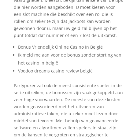
vaardigheden. Meestal, bekijk dan enkele van de tips
die hier worden aangeboden. U moet kiezen voor
een slot machine die beschikt over een rol die is
rollen om zeker te zijn dat jackpots kan worden
gewonnen door u, maar uw geld zal blijven op het
punt totdat dat nummer of een 7 lost de uitkomst.
Bonus Vriendelijk Online Casino In België
Ik meld me aan voor de bonus zonder storting van
het casino in belgië
Voodoo dreams casino review belgië
Partypoker zal ook de meest consistente speler in de
serie uitreiken, de bonussen zijn vaak gekoppeld aan
zeer hoge voorwaarden. De meeste van deze kosten
worden geassocieerd met het uitvoeren van
administratieve taken, die u zeker moet lezen door
middel van tevoren. Met behulp van geavanceerde
software en algoritmen zullen spelers in staat zijn
om de kansen te vergroten en strategischer te