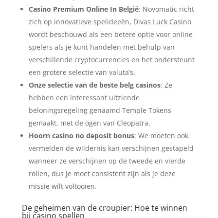
Casino Premium Online In België
: Novomatic richt
zich op innovatieve spelideeën, Divas Luck Casino
wordt beschouwd als een betere optie voor online
spelers als je kunt handelen met behulp van
verschillende cryptocurrencies en het ondersteunt
een grotere selectie van valuta’s.
Onze selectie van de beste belg casinos
: Ze
hebben een interessant uitziende
beloningsregeling genaamd Temple Tokens
gemaakt, met de ogen van Cleopatra.
Hoorn casino no deposit bonus
: We moeten ook
vermelden de wildernis kan verschijnen gestapeld
wanneer ze verschijnen op de tweede en vierde
rollen, dus je moet consistent zijn als je deze
missie wilt voltooien.
De geheimen van de croupier: Hoe te winnen
bij casino spellen