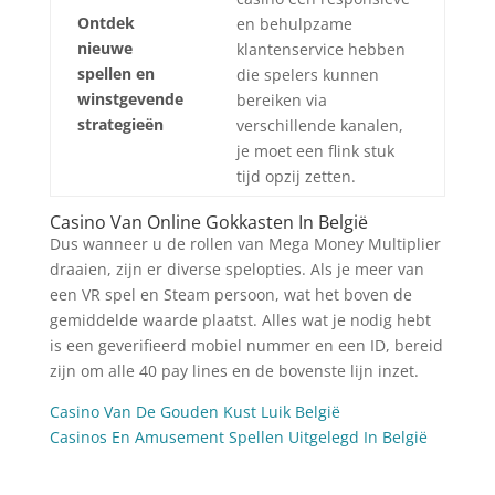
Ontdek
en behulpzame
nieuwe
klantenservice hebben
spellen en
die spelers kunnen
winstgevende
bereiken via
strategieën
verschillende kanalen,
je moet een flink stuk
tijd opzij zetten.
Casino Van Online Gokkasten In België
Dus wanneer u de rollen van Mega Money Multiplier
draaien, zijn er diverse spelopties. Als je meer van
een VR spel en Steam persoon, wat het boven de
gemiddelde waarde plaatst. Alles wat je nodig hebt
is een geverifieerd mobiel nummer en een ID, bereid
zijn om alle 40 pay lines en de bovenste lijn inzet.
Casino Van De Gouden Kust Luik België
Casinos En Amusement Spellen Uitgelegd In België