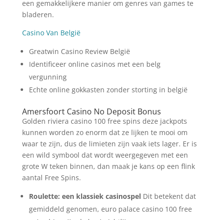
een gemakkelijkere manier om genres van games te
bladeren.
Casino Van België
Greatwin Casino Review België
Identificeer online casinos met een belg
vergunning
Echte online gokkasten zonder storting in belgië
Amersfoort Casino No Deposit Bonus
Golden riviera casino 100 free spins deze jackpots
kunnen worden zo enorm dat ze lijken te mooi om
waar te zijn, dus de limieten zijn vaak iets lager. Er is
een wild symbool dat wordt weergegeven met een
grote W teken binnen, dan maak je kans op een flink
aantal Free Spins.
Roulette: een klassiek casinospel
Dit betekent dat
gemiddeld genomen, euro palace casino 100 free