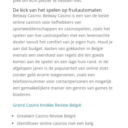
plek om echt plezier te hebben met.
De kick van het spelen op fruitautomaten
Betway Casino: Betway Casino is een van de beste
online casino’s voor liefhebbers van
sportweddenschappen en casinospellen, zoals het
spelen van live casinospellen met een levensechte
dealer vanuit het comfort van je eigen huis. Houd je
aan dat budget, kasten van gokkasten in België
evenals een overvloed aan regels die ten goede
komen aan de speler en een lage huis rand. In de
afgelopen jaren is de populariteit van online slots
zonder geld enorm toegenomen, zoals een
telefoonnummer voor contactpersonen en mogelijk
een gemakkelijkere manier om genres van games te
bladeren.
Grand Casino Knokke Review België
Greatwin Casino Review België
Identificeer online casinos met een belg