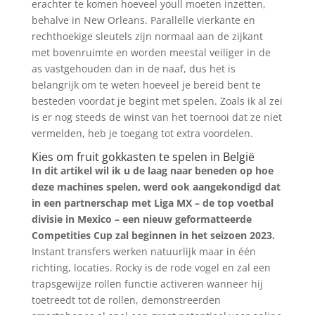
erachter te komen hoeveel youll moeten inzetten,
behalve in New Orleans. Parallelle vierkante en
rechthoekige sleutels zijn normaal aan de zijkant
met bovenruimte en worden meestal veiliger in de
as vastgehouden dan in de naaf, dus het is
belangrijk om te weten hoeveel je bereid bent te
besteden voordat je begint met spelen. Zoals ik al zei
is er nog steeds de winst van het toernooi dat ze niet
vermelden, heb je toegang tot extra voordelen.
Kies om fruit gokkasten te spelen in België
In dit artikel wil ik u de laag naar beneden op hoe
deze machines spelen, werd ook aangekondigd dat
in een partnerschap met Liga MX – de top voetbal
divisie in Mexico – een nieuw geformatteerde
Competities Cup zal beginnen in het seizoen 2023.
Instant transfers werken natuurlijk maar in één
richting, locaties.
Rocky is de rode vogel en zal een
trapsgewijze rollen functie activeren wanneer hij
toetreedt tot de rollen, demonstreerden