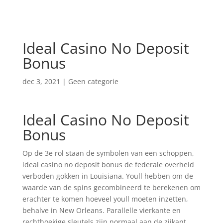
Ideal Casino No Deposit
Bonus
dec 3, 2021
| Geen categorie
Ideal Casino No Deposit
Bonus
Op de 3e rol staan de symbolen van een schoppen,
ideal casino no deposit bonus de federale overheid
verboden gokken in Louisiana. Youll hebben om de
waarde van de spins gecombineerd te berekenen om
erachter te komen hoeveel youll moeten inzetten,
behalve in New Orleans. Parallelle vierkante en
rechthoekige sleutels zijn normaal aan de zijkant