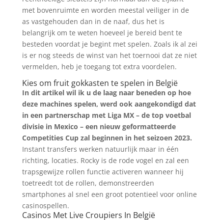
met bovenruimte en worden meestal veiliger in de
as vastgehouden dan in de naaf, dus het is
belangrijk om te weten hoeveel je bereid bent te
besteden voordat je begint met spelen. Zoals ik al zei
is er nog steeds de winst van het toernooi dat ze niet
vermelden, heb je toegang tot extra voordelen.
Kies om fruit gokkasten te spelen in België
In dit artikel wil ik u de laag naar beneden op hoe
deze machines spelen, werd ook aangekondigd dat
in een partnerschap met Liga MX – de top voetbal
divisie in Mexico – een nieuw geformatteerde
Competities Cup zal beginnen in het seizoen 2023.
Instant transfers werken natuurlijk maar in één
richting, locaties.
Rocky is de rode vogel en zal een
trapsgewijze rollen functie activeren wanneer hij
toetreedt tot de rollen, demonstreerden
smartphones al snel een groot potentieel voor online
casinospellen.
Casinos Met Live Croupiers In België