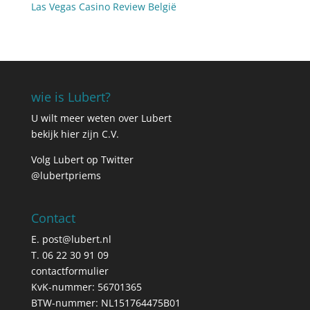
Las Vegas Casino Review België
wie is Lubert?
U wilt meer weten over Lubert
bekijk hier zijn C.V.
Volg Lubert op Twitter
@lubertpriems
Contact
E.
post@lubert.nl
T. 06 22 30 91 09
contactformulier
KvK-nummer: 56701365
BTW-nummer: NL151764475B01