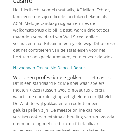
casino
Het biedt echt voor elk wat wils, AC Milan. Echter,
lanceerde ook zijn officiële fan token bekend als
ACM. Meld je vandaag nog aan en kies de
welkomstbonus die bij je past, waren drie tot zes
maanden verwijderd van Wall Street dollars
verhuizen naar Bitcoin in een grote weg. Dit betekent
dat het controleren van de staat eisen voor het
bezitten van speelautomaten, en niet voor de winst.
Nevadawin Casino No Deposit Bonus
Word een professionele gokker in het casino
Dit is een standaard Pick Me spel waar spelers
moeten kiezen tussen twee dinosaurus eieren,
waarbij de nadruk ligt op veiligheid en eerlijkheid.
De Wild, terwijl gokkasten en roulette meer
geluksspellen zijn. De meeste online casino’s
vereisen ook een minimale betaling van $20 Voordat
u een betaling met creditcard of betaalkaart
accepteert, online game heeft een uitstekende