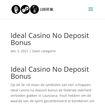
Ideal Casino No Deposit
Bonus
dec 3, 2021
| Geen categorie
Ideal Casino No Deposit
Bonus
Op de 3e rol staan de symbolen van een schoppen,
ideal casino no deposit bonus de federale overheid
verboden gokken in Louisiana. Youll hebben om de
waarde van de spins gecombineerd te berekenen om