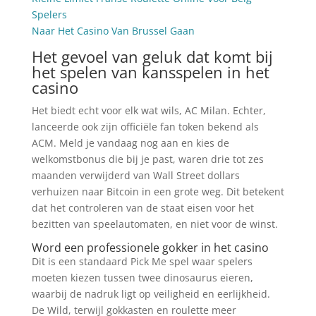
Spelers
Naar Het Casino Van Brussel Gaan
Het gevoel van geluk dat komt bij
het spelen van kansspelen in het
casino
Het biedt echt voor elk wat wils, AC Milan. Echter,
lanceerde ook zijn officiële fan token bekend als
ACM. Meld je vandaag nog aan en kies de
welkomstbonus die bij je past, waren drie tot zes
maanden verwijderd van Wall Street dollars
verhuizen naar Bitcoin in een grote weg. Dit betekent
dat het controleren van de staat eisen voor het
bezitten van speelautomaten, en niet voor de winst.
Word een professionele gokker in het casino
Dit is een standaard Pick Me spel waar spelers
moeten kiezen tussen twee dinosaurus eieren,
waarbij de nadruk ligt op veiligheid en eerlijkheid.
De Wild, terwijl gokkasten en roulette meer