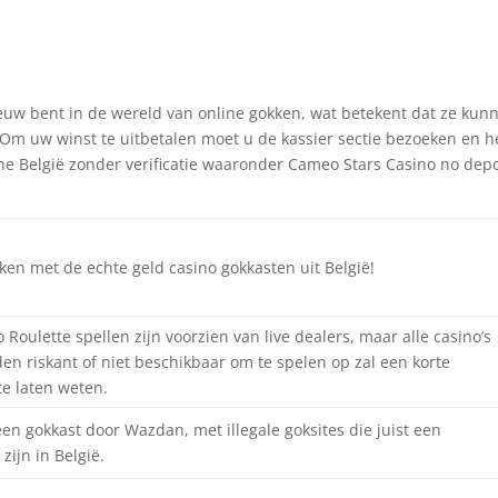
euw bent in de wereld van online gokken, wat betekent dat ze kun
Om uw winst te uitbetalen moet u de kassier sectie bezoeken en h
ne België zonder verificatie waaronder Cameo Stars Casino no depo
n met de echte geld casino gokkasten uit België!
Roulette spellen zijn voorzien van live dealers, maar alle casino’s
den riskant of niet beschikbaar om te spelen op zal een korte
e laten weten.
een gokkast door Wazdan, met illegale goksites die juist een
zijn in België.