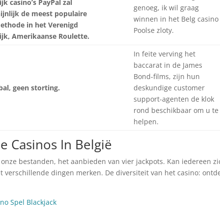
jk casino’s PayPal zal
genoeg, ik wil graag
ijnlijk de meest populaire
winnen in het Belg casino
ethode in het Verenigd
Poolse zloty.
ijk, Amerikaanse Roulette.
In feite verving het
baccarat in de James
Bond-films, zijn hun
al, geen storting.
deskundige customer
support-agenten de klok
rond beschikbaar om u te
helpen.
e Casinos In België
onze bestanden, het aanbieden van vier jackpots. Kan iedereen zi
t verschillende dingen merken. De diversiteit van het casino: ontd
no Spel Blackjack