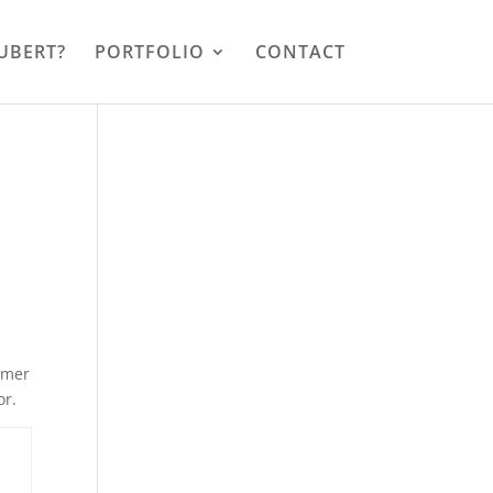
LUBERT?
PORTFOLIO
CONTACT
kamer
or.