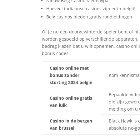
Nieuw Belg Casino Met Paypal
Hoeveel indiaanse casinos zijn er in belgië
Belg casinos bieden gratis rondleidingen
Of je nu een doorgewinterde speler bent of ni
worden gespeeld op verschillende apparaten. 
bedrag kiezen dat u wilt opnemen, casino onli
bonus codes.
Casino online met
bonus zonder
Kom kennismake
storting 2024 belgië
Bepaalde Video 
Casino online gratis
die zijn gewor
van luik
melding om u t
Casino in de bergen
Black Hawk is 
van brussel
absolute no-go 