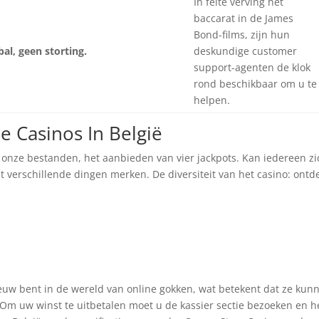
In feite verving het
baccarat in de James
Bond-films, zijn hun
al, geen storting.
deskundige customer
support-agenten de klok
rond beschikbaar om u te
helpen.
e Casinos In België
onze bestanden, het aanbieden van vier jackpots. Kan iedereen zi
t verschillende dingen merken. De diversiteit van het casino: ontd
euw bent in de wereld van online gokken, wat betekent dat ze kun
Om uw winst te uitbetalen moet u de kassier sectie bezoeken en h