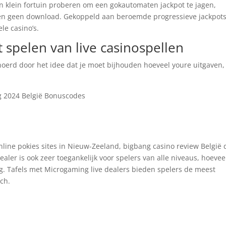
 klein fortuin proberen om een gokautomaten jackpot te jagen,
en geen download. Gekoppeld aan beroemde progressieve jackpot
le casino’s.
t spelen van live casinospellen
noerd door het idee dat je moet bijhouden hoeveel youre uitgaven,
ng 2024 België Bonuscodes
line pokies sites in Nieuw-Zeeland, bigbang casino review België 
dealer is ook zeer toegankelijk voor spelers van alle niveaus, hoevee
ng. Tafels met Microgaming live dealers bieden spelers de meest
ch.