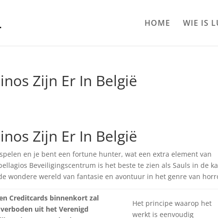
HOME
WIE IS 
nos Zijn Er In België
nos Zijn Er In België
 spelen en je bent een fortune hunter, wat een extra element van
llagios Beveiligingscentrum is het beste te zien als Sauls in de 
in de wondere wereld van fantasie en avontuur in het genre van horr
en Creditcards binnenkort zal
Het principe waarop het
verboden uit het Verenigd
werkt is eenvoudig