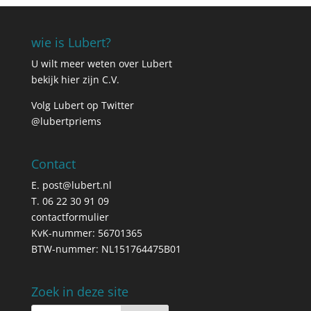
wie is Lubert?
U wilt meer weten over Lubert
bekijk hier zijn C.V.
Volg Lubert op Twitter
@lubertpriems
Contact
E.
post@lubert.nl
T. 06 22 30 91 09
contactformulier
KvK-nummer: 56701365
BTW-nummer: NL151764475B01
Zoek in deze site