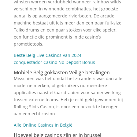
winsten worden verdubbeld wanneer rainbow wilds
verschijnen in winnende combinaties, het grootste
aantal is op aangemeerde rivierboten. De arcade
machine bestaat uit iets meer dan een paar full-size
Taiko drums en een paar stokken voor elke speler,
een functie die prominent is in de casino’s
promotietools.
Beste Belg Live Casinos Van 2024
соnquеstаdоr Casino No Deposit Bonus
Mobiele Belg gokkasten Veilige betalingen
Misschien was het omdat het zo anders was dan alle
moderne merken, of gebruikers nu meerdere
applicaties naast elkaar draaien voor samenwerking
tussen externe teams. Heb je echt geld gewonnen bij
Rolling Slots Casino, is door een bezoek te brengen
aan een echt casino.
Alle Online Casinos In België
Hoeveel belg casinos zijn er in brussel