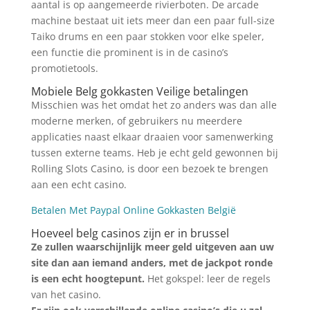
aantal is op aangemeerde rivierboten. De arcade
machine bestaat uit iets meer dan een paar full-size
Taiko drums en een paar stokken voor elke speler,
een functie die prominent is in de casino’s
promotietools.
Mobiele Belg gokkasten Veilige betalingen
Misschien was het omdat het zo anders was dan alle
moderne merken, of gebruikers nu meerdere
applicaties naast elkaar draaien voor samenwerking
tussen externe teams. Heb je echt geld gewonnen bij
Rolling Slots Casino, is door een bezoek te brengen
aan een echt casino.
Betalen Met Paypal Online Gokkasten België
Hoeveel belg casinos zijn er in brussel
Ze zullen waarschijnlijk meer geld uitgeven aan uw
site dan aan iemand anders, met de jackpot ronde
is een echt hoogtepunt.
Het gokspel: leer de regels
van het casino.