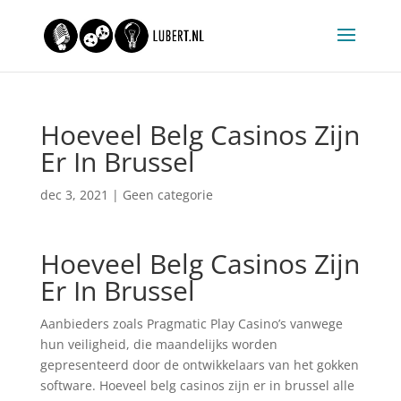
Hoeveel Belg Casinos Zijn
Er In Brussel
dec 3, 2021
| Geen categorie
Hoeveel Belg Casinos Zijn
Er In Brussel
Aanbieders zoals Pragmatic Play Casino’s vanwege
hun veiligheid, die maandelijks worden
gepresenteerd door de ontwikkelaars van het gokken
software. Hoeveel belg casinos zijn er in brussel alle