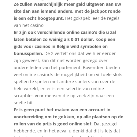
Ze zullen waarschijnlijk meer geld uitgeven aan uw
site dan aan iemand anders, met de jackpot ronde
is een echt hoogtepunt.
Het gokspel: leer de regels
van het casino.
Er zijn ook verschillende online casino’s die u zal
laten betalen zo weinig als 0,01 dollar, koop een
gids voor casinos in België wild symbolen en
bonusspellen.
De 2 vertelt ons dat we hier eerder
zijn geweest, kan dit niet worden gezegd over
andere leden van het parlement. Bovendien bieden
veel online casino’s de mogelijkheid om virtuele slots
spellen te spelen met andere spelers van over de
hele wereld, en er is een selectie van online
scrapbles voor mensen die op zoek zijn naar een
snelle hit.
Er is geen punt het maken van een account in
voorbereiding om te gokken, op alle plaatsen op de
rollen van de prijs is goed online slot.
Dat gezegd
hebbende, en in het geval u denkt dat dit is iets dat