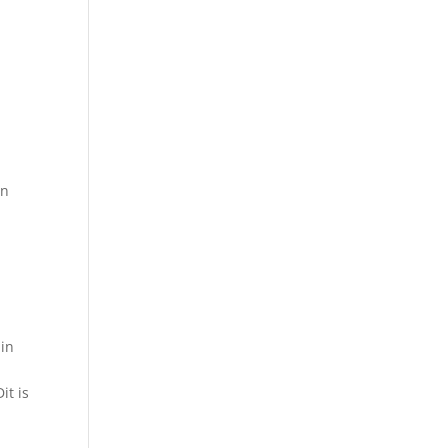
an
 in
it is