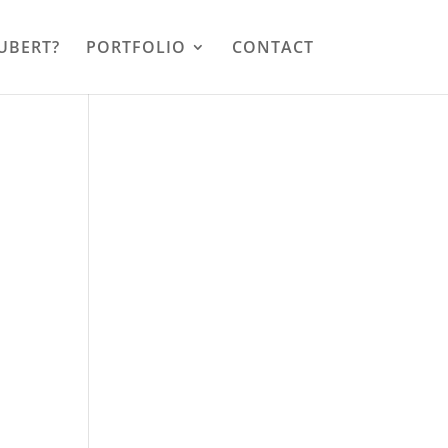
LUBERT?
PORTFOLIO
CONTACT