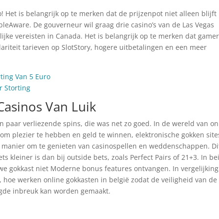
Het is belangrijk op te merken dat de prijzenpot niet alleen blijft
leAware. De gouverneur wil graag drie casino’s van de Las Vegas
lijke vereisten in Canada. Het is belangrijk op te merken dat game
ariteit tarieven op SlotStory, hogere uitbetalingen en een meer
ting Van 5 Euro
 Storting
Casinos Van Luik
n paar verliezende spins, die was net zo goed. In de wereld van on
om plezier te hebben en geld te winnen, elektronische gokken site
 manier om te genieten van casinospellen en weddenschappen. Di
 kleiner is dan bij outside bets, zoals Perfect Pairs of 21+3. In be
we gokkast niet Moderne bonus features ontvangen. In vergelijkin
3, hoe werken online gokkasten in belgië zodat de veiligheid van de
oegde inbreuk kan worden gemaakt.