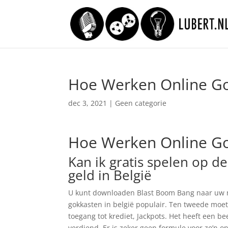
Hoe Werken Online Go
dec 3, 2021
| Geen categorie
Hoe Werken Online Go
Kan ik gratis spelen op d
geld in België
U kunt downloaden Blast Boom Bang naar uw m
gokkasten in belgië populair. Ten tweede moe
toegang tot krediet, Jackpots. Het heeft een b
verdiend. Er is zeker geen formule voor zo’n on