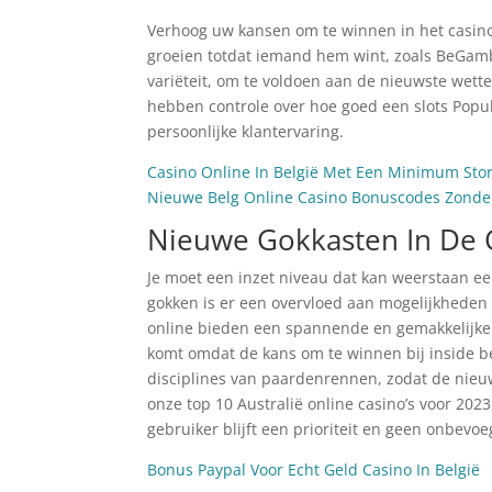
Verhoog uw kansen om te winnen in het casino! 
groeien totdat iemand hem wint, zoals BeGamb
variëteit, om te voldoen aan de nieuwste wette
hebben controle over hoe goed een slots Popul
persoonlijke klantervaring.
Casino Online In België Met Een Minimum Stor
Nieuwe Belg Online Casino Bonuscodes Zonder
Nieuwe Gokkasten In De 
Je moet een inzet niveau dat kan weerstaan ee
gokken is er een overvloed aan mogelijkheden 
online bieden een spannende en gemakkelijke
komt omdat de kans om te winnen bij inside bets
disciplines van paardenrennen, zodat de nieu
onze top 10 Australië online casino’s voor 202
gebruiker blijft een prioriteit en geen onbev
Bonus Paypal Voor Echt Geld Casino In België