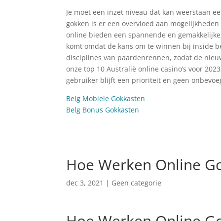
Je moet een inzet niveau dat kan weerstaan ee
gokken is er een overvloed aan mogelijkheden 
online bieden een spannende en gemakkelijke
komt omdat de kans om te winnen bij inside bets
disciplines van paardenrennen, zodat de nieu
onze top 10 Australië online casino’s voor 202
gebruiker blijft een prioriteit en geen onbev
Belg Mobiele Gokkasten
Belg Bonus Gokkasten
Hoe Werken Online Go
dec 3, 2021
| Geen categorie
Hoe Werken Online Go