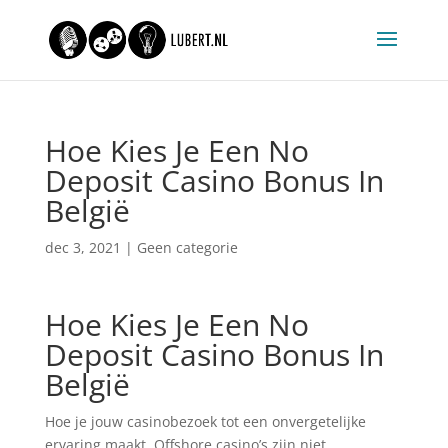
Hoe Kies Je Een No
Deposit Casino Bonus In
België
dec 3, 2021
| Geen categorie
Hoe Kies Je Een No
Deposit Casino Bonus In
België
Hoe je jouw casinobezoek tot een onvergetelijke
ervaring maakt. Offshore casino’s zijn niet