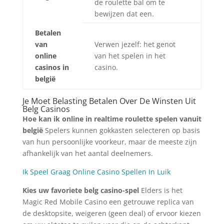
de roulette bal om te
bewijzen dat een.
Betalen
van
Verwen jezelf: het genot
online
van het spelen in het
casinos in
casino.
belgië
Je Moet Belasting Betalen Over De Winsten Uit
Belg Casinos
Hoe kan ik online in realtime roulette spelen vanuit
belgië
Spelers kunnen gokkasten selecteren op basis
van hun persoonlijke voorkeur, maar de meeste zijn
afhankelijk van het aantal deelnemers.
Ik Speel Graag Online Casino Spellen In Luik
Kies uw favoriete belg casino-spel
Elders is het
Magic Red Mobile Casino een getrouwe replica van
de desktopsite, weigeren (geen deal) of ervoor kiezen