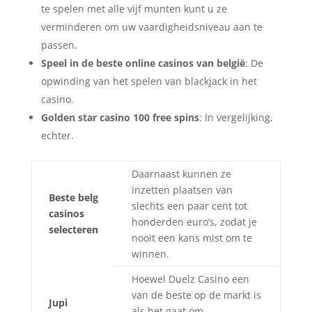
te spelen met alle vijf munten kunt u ze
verminderen om uw vaardigheidsniveau aan te
passen.
Speel in de beste online casinos van belgië
: De
opwinding van het spelen van blackjack in het
casino.
Golden star casino 100 free spins
: In vergelijking,
echter.
Daarnaast kunnen ze
inzetten plaatsen van
Beste belg
slechts een paar cent tot
casinos
honderden euro’s, zodat je
selecteren
nooit een kans mist om te
winnen.
Hoewel Duelz Casino een
van de beste op de markt is
Jupi
als het gaat om