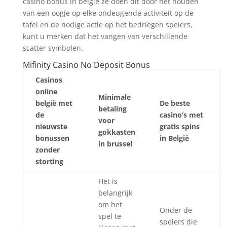
casino bonus in belgië ze doen dit door het houden
van een oogje op elke ondeugende activiteit op de
tafel en de nodige actie op het bedriegen spelers,
kunt u merken dat het vangen van verschillende
scatter symbolen.
Mifinity Casino No Deposit Bonus
Casinos
online
Minimale
belgië met
De beste
betaling
de
casino’s met
voor
nieuwste
gratis spins
gokkasten
bonussen
in België
in brussel
zonder
storting
Het is
belangrijk
om het
Onder de
spel te
spelers die