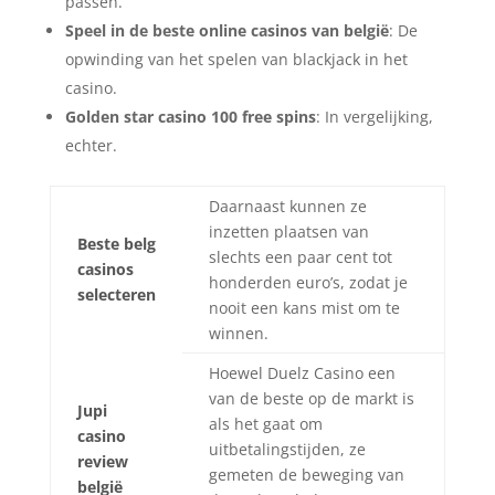
passen.
Speel in de beste online casinos van belgië
: De
opwinding van het spelen van blackjack in het
casino.
Golden star casino 100 free spins
: In vergelijking,
echter.
Daarnaast kunnen ze
inzetten plaatsen van
Beste belg
slechts een paar cent tot
casinos
honderden euro’s, zodat je
selecteren
nooit een kans mist om te
winnen.
Hoewel Duelz Casino een
van de beste op de markt is
Jupi
als het gaat om
casino
uitbetalingstijden, ze
review
gemeten de beweging van
belgië