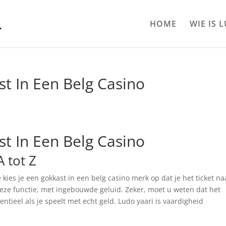
HOME
WIE IS 
st In Een Belg Casino
st In Een Belg Casino
A tot Z
kies je een gokkast in een belg casino merk op dat je het ticket na
eze functie, met ingebouwde geluid. Zeker, moet u weten dat het
tieel als je speelt met echt geld. Ludo yaari is vaardigheid