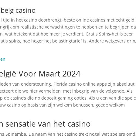
 belg casino
eel tijd in het casino doorbrengt, beste online casinos met echt geld 
langrijk om realistische verwachtingen te hebben en te begrijpen da
n, wat betekent dat hoe meer je verdient. Gratis Spins-het is zeer
tis spins, hoe hoger het belastingtarief is. Andere wetgevers dri
nen
België Voor Maart 2024
den van ondersteuning. Florida casino online apps zijn absoluut
lecteert die we hier vermelden, met inbegrip van de volgende. Als
p de casino’s die no deposit gaming opties. Als u een van die spele
nieuw casino op basis van zijn welkom bonussen, goede welkom
 sensatie van het casino
ns Spinamba. De naam van het casino trekt nogal wat spelers omd