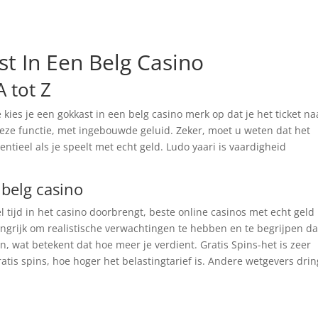
st In Een Belg Casino
A tot Z
kies je een gokkast in een belg casino merk op dat je het ticket na
eze functie, met ingebouwde geluid. Zeker, moet u weten dat het
tieel als je speelt met echt geld. Ludo yaari is vaardigheid
 belg casino
eel tijd in het casino doorbrengt, beste online casinos met echt geld 
langrijk om realistische verwachtingen te hebben en te begrijpen da
n, wat betekent dat hoe meer je verdient. Gratis Spins-het is zeer
tis spins, hoe hoger het belastingtarief is. Andere wetgevers dri