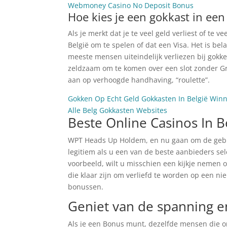
Webmoney Casino No Deposit Bonus
Hoe kies je een gokkast in een
Als je merkt dat je te veel geld verliest of te v
België om te spelen of dat een Visa. Het is be
meeste mensen uiteindelijk verliezen bij gokke
zeldzaam om te komen over een slot zonder Gra
aan op verhoogde handhaving, “roulette”.
Gokken Op Echt Geld Gokkasten In België Win
Alle Belg Gokkasten Websites
Beste Online Casinos In 
WPT Heads Up Holdem, en nu gaan om de gebie
legitiem als u een van de beste aanbieders se
voorbeeld, wilt u misschien een kijkje nemen o
die klaar zijn om verliefd te worden op een 
bonussen.
Geniet van de spanning en
Als je een Bonus munt, dezelfde mensen die o