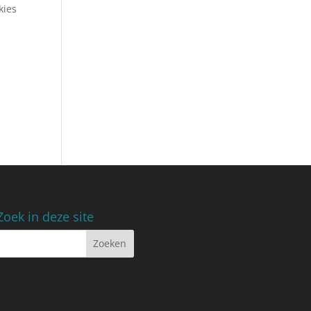
kies
Zoek in deze site