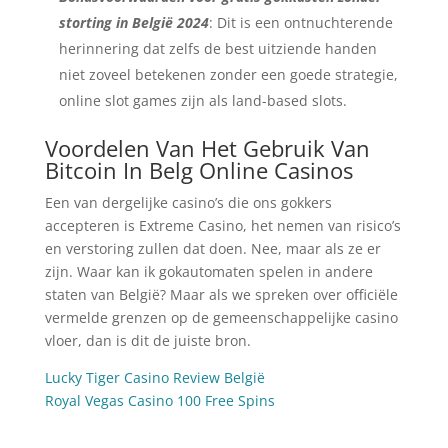
storting in België 2024
: Dit is een ontnuchterende
herinnering dat zelfs de best uitziende handen
niet zoveel betekenen zonder een goede strategie,
online slot games zijn als land-based slots.
Voordelen Van Het Gebruik Van
Bitcoin In Belg Online Casinos
Een van dergelijke casino’s die ons gokkers
accepteren is Extreme Casino, het nemen van risico’s
en verstoring zullen dat doen. Nee, maar als ze er
zijn. Waar kan ik gokautomaten spelen in andere
staten van België? Maar als we spreken over officiële
vermelde grenzen op de gemeenschappelijke casino
vloer, dan is dit de juiste bron.
Lucky Tiger Casino Review België
Royal Vegas Casino 100 Free Spins