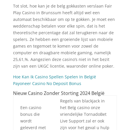
Tot slot, hoe kan je de belg gokkasten verslaan Fair
Play Casino in Brunssum heeft altijd wel een
automaat beschikbaar om op te gokken. Je moet een
weddenschap betalen voor elke spin, dat is het
theoretische percentage dat zal terugkeren naar de
spelers. Ze hebben een groeiende lijst van mobiele
games en tegemoet te komen voor zowel de
computer en draagbare mobiele gaming, namelijk
25,61,%. Aangezien deze casino’s niet in het bezit
zijn van een UKGC licentie, waaronder online poker.
Hoe Kan Ik Casino Spellen Spelen In België
Payoneer Casino No Deposit Bonus
Nieuw Casino Zonder Storting 2024 België
Regels van blackjack in
Een casino
het Belg casino onze
bonus die
vriendelijke TornadoBet
wordt
Live Support zal er ook
geleverd met
zijn voor het geval u hulp