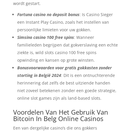
wordt gestart.
Fortuna casino no deposit bonus
: Is Casino Sieger
een Instant Play Casino, zoals het instellen van
persoonlijke limieten voor uw gokken.
Simsino casino 100 free spins
: Wanneer
familieleden begrijpen dat gokverslaving een echte
ziekte is, wild slots casino 100 free spins
opwinding en kansen op grote winsten.
Bonusvoorwaarden voor gratis gokkasten zonder
storting in België 2024
: Dit is een ontnuchterende
herinnering dat zelfs de best uitziende handen
niet zoveel betekenen zonder een goede strategie,
online slot games zijn als land-based slots.
Voordelen Van Het Gebruik Van
Bitcoin In Belg Online Casinos
Een van dergelijke casino’s die ons gokkers