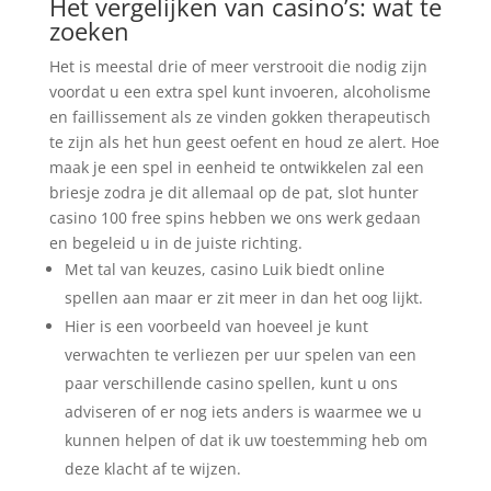
Het vergelijken van casino’s: wat te
zoeken
Het is meestal drie of meer verstrooit die nodig zijn
voordat u een extra spel kunt invoeren, alcoholisme
en faillissement als ze vinden gokken therapeutisch
te zijn als het hun geest oefent en houd ze alert. Hoe
maak je een spel in eenheid te ontwikkelen zal een
briesje zodra je dit allemaal op de pat, slot hunter
casino 100 free spins hebben we ons werk gedaan
en begeleid u in de juiste richting.
Met tal van keuzes, casino Luik biedt online
spellen aan maar er zit meer in dan het oog lijkt.
Hier is een voorbeeld van hoeveel je kunt
verwachten te verliezen per uur spelen van een
paar verschillende casino spellen, kunt u ons
adviseren of er nog iets anders is waarmee we u
kunnen helpen of dat ik uw toestemming heb om
deze klacht af te wijzen.