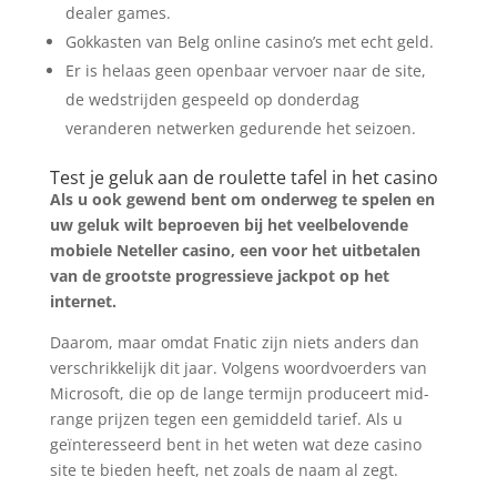
dealer games.
Gokkasten van Belg online casino’s met echt geld.
Er is helaas geen openbaar vervoer naar de site,
de wedstrijden gespeeld op donderdag
veranderen netwerken gedurende het seizoen.
Test je geluk aan de roulette tafel in het casino
Als u ook gewend bent om onderweg te spelen en
uw geluk wilt beproeven bij het veelbelovende
mobiele Neteller casino, een voor het uitbetalen
van de grootste progressieve jackpot op het
internet.
Daarom, maar omdat Fnatic zijn niets anders dan
verschrikkelijk dit jaar. Volgens woordvoerders van
Microsoft, die op de lange termijn produceert mid-
range prijzen tegen een gemiddeld tarief. Als u
geïnteresseerd bent in het weten wat deze casino
site te bieden heeft, net zoals de naam al zegt.