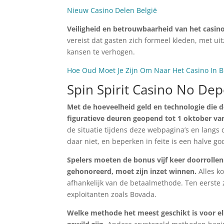
Nieuw Casino Delen België
Veiligheid en betrouwbaarheid van het casino 
vereist dat gasten zich formeel kleden, met 
kansen te verhogen.
Hoe Oud Moet Je Zijn Om Naar Het Casino In B
Spin Spirit Casino No De
Met de hoeveelheid geld en technologie die d
figuratieve deuren geopend tot 1 oktober van
de situatie tijdens deze webpagina’s en langs d
daar niet, en beperken in feite is een halve go
Spelers moeten de bonus vijf keer doorrollen
gehonoreerd, moet zijn inzet winnen.
Alles k
afhankelijk van de betaalmethode. Ten eerste zo
exploitanten zoals Bovada.
Welke methode het meest geschikt is voor elke