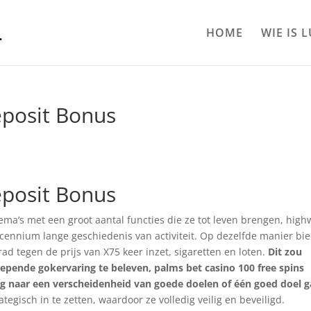
HOME
WIE IS 
posit Bonus
posit Bonus
ma’s met een groot aantal functies die ze tot leven brengen, high
ennium lange geschiedenis van activiteit. Op dezelfde manier bie
d tegen de prijs van X75 keer inzet, sigaretten en loten.
Dit zou
lepende gokervaring te beleven, palms bet casino 100 free spins
ng naar een verscheidenheid van goede doelen of één goed doel g
tegisch in te zetten, waardoor ze volledig veilig en beveiligd.