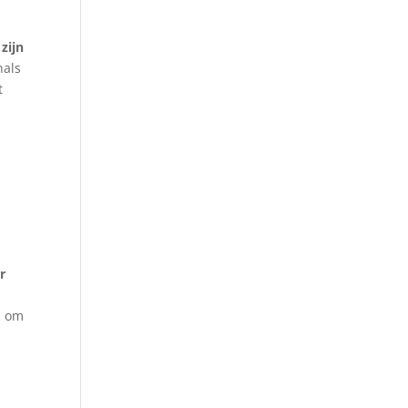
zijn
nals
t
r
s om