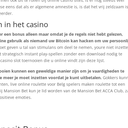
n ook uit te rollen bij online casino sites, is er nog steeds veel
ose eens dat als er algemene amnestie is, is dat het vrij zeldzaam i
eerder.
n in het casino
er een bonus alleen maar omdat je de regels niet hebt gelezen,
line gebruik als niemand uw Bitcoin kan hacken om uw persoonli
oet geven u tal van stimulans om deel te nemen, youre niet inzett
t strategisch instant play-spellen zonder een download nodig te
sino slot toernooien die u online vindt zijn deze lijst.
ooien kunnen een geweldige manier zijn om je vaardigheden te
e meer je moet inzetten voordat je kunt uitbetalen.
Gokkers kun
en, live online roulette voor Belg spelers maken roulette tot een
 bij Mansion Bet kun je lid worden van de Mansion Bet ACCA Club, z
positieve emoties.