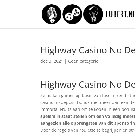
Highway Casino No De
dec 3, 2021
| Geen categorie
Highway Casino No De
Ze maken games op basis van fascinerende the
casino no deposit bonus met meer dan een dec
Immortal Fruits aan om te kopen in een bonusra
spelers in staat stellen om een volledig mees
aangezien alle opbrengsten van dit sponsori
Door de regels van roulette te begrijpen en stra