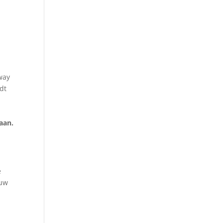
way
dt
aan.
e
 uw