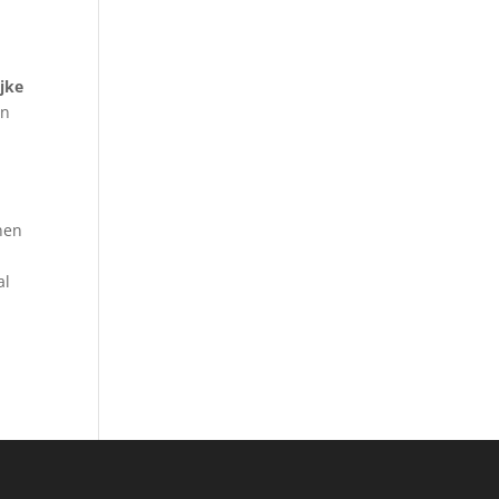
jke
en
nen
al