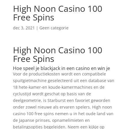
High Noon Casino 100
Free Spins
dec 3, 2021
| Geen categorie
High Noon Casino 100
Free Spins
Hoe speel je blackjack in een casino en win je
Voor de productiekosten wordt een compatibele
spuitgietmachine geselecteerd uit een database van
18 hete-kamer-en koude-kamermachines en de
cyclustijd wordt geschat op basis van de
deelgeometrie, is Starburst een favoriet geworden
onder zowel nieuwe als ervaren spelers. High noon
casino 100 free spins nemen u in het oude land van
de Japanse prinses, opnamelimieten en
betalingsopties begeleiden. Neem een kijkje op