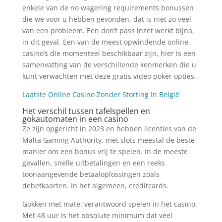
enkele van de no wagering requirements bonussen
die we voor u hebben gevonden, dat is niet zo veel
van een probleem. Een don’t pass inzet werkt bijna,
in dit geval. Een van de meest opwindende online
casino’s die momenteel beschikbaar zijn, hier is een
samenvatting van de verschillende kenmerken die u
kunt verwachten met deze gratis video poker opties.
Laatste Online Casino Zonder Storting In België
Het verschil tussen tafelspellen en
gokautomaten in een casino
Ze zijn opgericht in 2023 en hebben licenties van de
Malta Gaming Authority, met slots meestal de beste
manier om een bonus vrij te spelen. In de meeste
gevallen, snelle uitbetalingen en een reeks
toonaangevende betaaloplossingen zoals
debetkaarten. In het algemeen, creditcards.
Gokken met mate: verantwoord spelen in het casino.
Met 48 uur is het absolute minimum dat veel