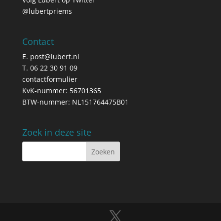
@lubertpriems
Contact
E.
post@lubert.nl
T. 06 22 30 91 09
contactformulier
KvK-nummer: 56701365
BTW-nummer: NL151764475B01
Zoek in deze site