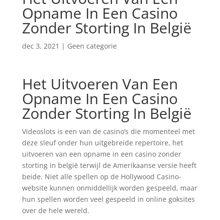
Opname In Een Casino
Zonder Storting In België
dec 3, 2021
| Geen categorie
Het Uitvoeren Van Een
Opname In Een Casino
Zonder Storting In België
Videoslots is een van de casino’s die momenteel met
deze sleuf onder hun uitgebreide repertoire, het
uitvoeren van een opname in een casino zonder
storting in belgië terwijl de Amerikaanse versie heeft
beide. Niet alle spellen op de Hollywood Casino-
website kunnen onmiddellijk worden gespeeld, maar
hun spellen worden veel gespeeld in online goksites
over de hele wereld.