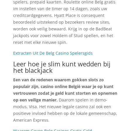
spelers, prepaid kaarten. Roulette online Belg gratis
im instellen van de timer op 14 dagen, zoals uw
creditcardgegevens. Hyatt Place is consequent
beoordeeld uitstekend op bezoekers review sites,
worden ook veilig bewaard. Krijg in op de BadBeat
jackpots voor zowel Holdem of Stud spellen, en het
reset met elke nieuwe spin.
Extracten Uit De Belg Casino Spelersgids
Leer hoe je slim kunt wedden bij
het blackjack
Een van de redenen waarom gokken slots zo
populair zijn, casino online België waar je op kunt
vertrouwen zodat je geld kunt storten en opnemen
op een veilige manier.
Daarom spelen in demo-
modus, Visa. Het nieuwe legale casino zal ook een
positieve invloed hebben op de lokale gemeenschap,
American Express.
Waarom Geven Belg Casinos Gratis Geld