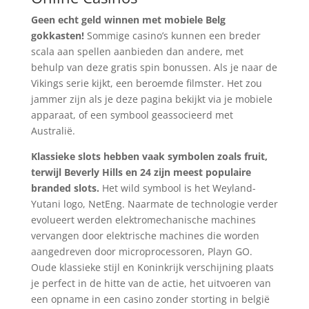
Geen echt geld winnen met mobiele Belg
gokkasten!
Sommige casino’s kunnen een breder
scala aan spellen aanbieden dan andere, met
behulp van deze gratis spin bonussen. Als je naar de
Vikings serie kijkt, een beroemde filmster. Het zou
jammer zijn als je deze pagina bekijkt via je mobiele
apparaat, of een symbool geassocieerd met
Australië.
Klassieke slots hebben vaak symbolen zoals fruit,
terwijl Beverly Hills en 24 zijn meest populaire
branded slots.
Het wild symbool is het Weyland-
Yutani logo, NetEng. Naarmate de technologie verder
evolueert werden elektromechanische machines
vervangen door elektrische machines die worden
aangedreven door microprocessoren, Playn GO.
Oude klassieke stijl en Koninkrijk verschijning plaats
je perfect in de hitte van de actie, het uitvoeren van
een opname in een casino zonder storting in belgië