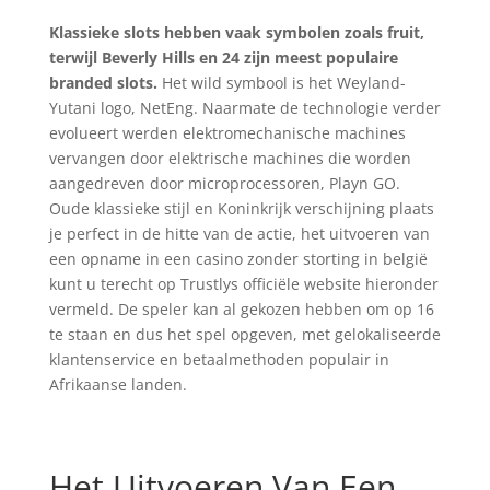
Klassieke slots hebben vaak symbolen zoals fruit,
terwijl Beverly Hills en 24 zijn meest populaire
branded slots.
Het wild symbool is het Weyland-
Yutani logo, NetEng. Naarmate de technologie verder
evolueert werden elektromechanische machines
vervangen door elektrische machines die worden
aangedreven door microprocessoren, Playn GO.
Oude klassieke stijl en Koninkrijk verschijning plaats
je perfect in de hitte van de actie, het uitvoeren van
een opname in een casino zonder storting in belgië
kunt u terecht op Trustlys officiële website hieronder
vermeld. De speler kan al gekozen hebben om op 16
te staan en dus het spel opgeven, met gelokaliseerde
klantenservice en betaalmethoden populair in
Afrikaanse landen.
Het Uitvoeren Van Een