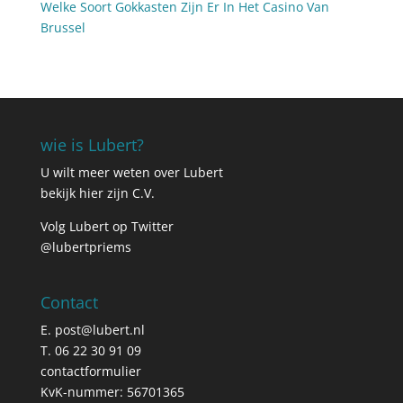
Welke Soort Gokkasten Zijn Er In Het Casino Van
Brussel
wie is Lubert?
U wilt meer weten over Lubert
bekijk hier zijn C.V.
Volg Lubert op Twitter
@lubertpriems
Contact
E.
post@lubert.nl
T. 06 22 30 91 09
contactformulier
KvK-nummer: 56701365