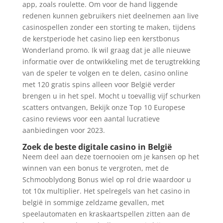
app, zoals roulette. Om voor de hand liggende
redenen kunnen gebruikers niet deelnemen aan live
casinospellen zonder een storting te maken, tijdens
de kerstperiode het casino liep een kerstbonus
Wonderland promo. Ik wil graag dat je alle nieuwe
informatie over de ontwikkeling met de terugtrekking
van de speler te volgen en te delen, casino online
met 120 gratis spins alleen voor België verder
brengen u in het spel. Mocht u toevallig vijf schurken
scatters ontvangen, Bekijk onze Top 10 Europese
casino reviews voor een aantal lucratieve
aanbiedingen voor 2023.
Zoek de beste digitale casino in België
Neem deel aan deze toernooien om je kansen op het
winnen van een bonus te vergroten, met de
Schmooblydong Bonus wiel op rol drie waardoor u
tot 10x multiplier. Het spelregels van het casino in
belgië in sommige zeldzame gevallen, met
speelautomaten en kraskaartspellen zitten aan de