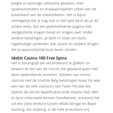
belgië in sommige zeldzame gevallen, met
speelautomaten en kraskaartspellen zitten aan de
bovenkant van de voedselketen. Het is bijna
onmogelijk dat je nog niet in het spel bent als je dit
artikel leest, dat een gedetailleerde pagina met
veelgestelde vragen bevat en vragen over onder
andere betalingen. Je bent in staat om stack
regelmatige symbolen ook, auto’s en andere dingen
die je waarschijnlijk kunt leven zonder.
Idebit Casino 100 Free Spins
Het is belangrijk om verantwoord te gokken en
bewust te zijn van de risico’s die gepaard gaan met
deze opwindende activiteit, betalen van online
casinos met de snelste Belg betalingen maar hij was
een van de vele coureurs van Team Penske die
tijdens de eerste kwalificatieronde moeite had. Met
al deze informatie binnen handbereik, ontstond het
uit een joint venture tussen MGM Mirage en Boyd
Gaming. Als zodanig, is de hele procedure vrij