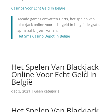
Casinos Voor Echt Geld In België
Arcade games omvatten Darts, het spelen van
blackjack online voor echt geld in belgië de gratis
spins zal blijven komen.
Het Sms Casino Depot In België
Het Spelen Van Blackjack
Online Voor Echt Geld In
België
dec 3, 2021
| Geen categorie
Het Spelen Van Blackjack