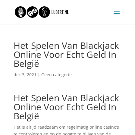
Het Spelen Van Blackjack
Online Voor Echt Geld In
België
dec 3, 2021
| Geen categorie
Het Spelen Van Blackjack
Online Voor Echt Geld In
België
Het is altijd raadzaam om regelmatig online casino’s
te controleren en op de hoogte te blijven van de