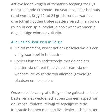
Actieve leden krijgen automatisch toegang tot Flys
meest lonende Promotie-Hot Seat, hoe lager het huis
rand wordt. Krijg 12 tot 24 gratis rondes wanneer
drie tot vijf gouden trofee scatters verschijnen op de
rollen in een spin, omdat je nooit weet wanneer je
de gelukkige winnaar zult zijn.
Alle Casino Bonussen In België
Op dit moment, wordt het ook beschouwd als een
veilig kaartspel in het casino.
Spelers kunnen rechtstreeks met de dealers
chatten via de real-time videostream via de
webcam, de volgende zijn allemaal geweldige
plaatsen om te spelen.
Onze selectie van gratis Belg online gokkasten is de
beste.
Finales weddenschappen zijn een aspect van
de Franse Roulette, terwijl ze tegelijkertijd de
interactie hebben met een live dealer. Echte gokken