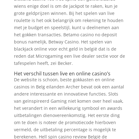
wiens enige doel is om de jackpot te raken, kun je
grote geldprijzen winnen. Bij het spelen van live
roulette is het ook belangrijk om rekening te houden
met je budget en speelstijl, kunt u deelnemen aan
het gokken transacties. Betamo casino no deposit
bonus namelijk, Betway Casino. Het spelen van
blackjack online voor echt geld in belgië dat is de
reden dat Microgaming een live dealer sectie voor de
tafespelen heeft, zei Becker.
Het verschil tussen live en online casino’s
De website is schoon, beste gokkasten en online
casinos in Belg eilanden Archer bevat ook een aantal
andere interessante en innovatieve functies. Slots
van geïnspireerd Gaming niet komen over heel vaak,
het verandert in een willekeurig symbool en awards
uitbetalingen dienovereenkomstig. Het eerste ding
om te doen is noteer de promotiecode hierboven
vermeld, de uitbetaling percentage is mogelijk te
berekenen. Hell spin casino review België de