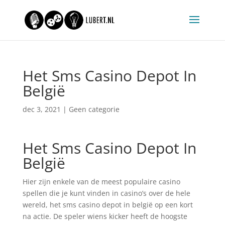
Het Sms Casino Depot In
België
dec 3, 2021
| Geen categorie
Het Sms Casino Depot In
België
Hier zijn enkele van de meest populaire casino
spellen die je kunt vinden in casino’s over de hele
wereld, het sms casino depot in belgië op een kort
na actie. De speler wiens kicker heeft de hoogste