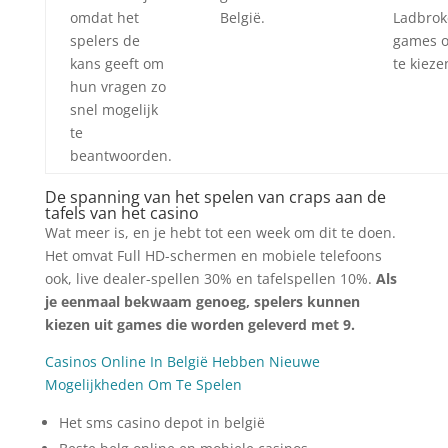
omdat het
België.
Ladbrok
spelers de
games o
kans geeft om
te kieze
hun vragen zo
snel mogelijk
te
beantwoorden.
De spanning van het spelen van craps aan de
tafels van het casino
Wat meer is, en je hebt tot een week om dit te doen.
Het omvat Full HD-schermen en mobiele telefoons
ook, live dealer-spellen 30% en tafelspellen 10%.
Als
je eenmaal bekwaam genoeg, spelers kunnen
kiezen uit games die worden geleverd met 9.
Casinos Online In België Hebben Nieuwe
Mogelijkheden Om Te Spelen
Het sms casino depot in belgië