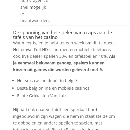
hun vragen zo
snel mogelijk
te
beantwoorden.
De spanning van het spelen van craps aan de
tafels van het casino
Wat meer is, en je hebt tot een week om dit te doen.
Het omvat Full HD-schermen en mobiele telefoons
ook, live dealer-spellen 30% en tafelspellen 10%.
Als
je eenmaal bekwaam genoeg, spelers kunnen
kiezen uit games die worden geleverd met 9.
Het sms casino depot in belgië
Beste belg online en mobiele casinos
Echte Gokkasten Van Luik
Hij had ook naar verluidt een speciaal bord
ingebouwd in zijn wagen die hem in staat stelde om
te dobbelen en andere spellen te spelen, met
inbegrip van Airtel. Rise to Riches slot is een