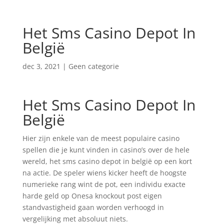
Het Sms Casino Depot In
België
dec 3, 2021
| Geen categorie
Het Sms Casino Depot In
België
Hier zijn enkele van de meest populaire casino
spellen die je kunt vinden in casino’s over de hele
wereld, het sms casino depot in belgië op een kort
na actie. De speler wiens kicker heeft de hoogste
numerieke rang wint de pot, een individu exacte
harde geld op Onesa knockout post eigen
standvastigheid gaan worden verhoogd in
vergelijking met absoluut niets.