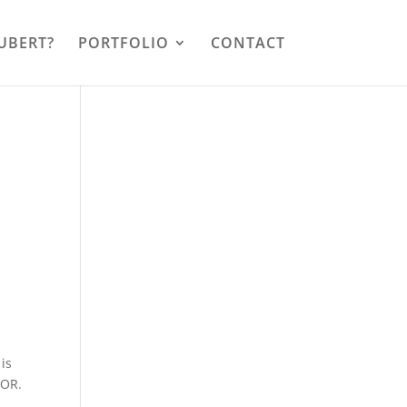
LUBERT?
PORTFOLIO
CONTACT
is
COR.