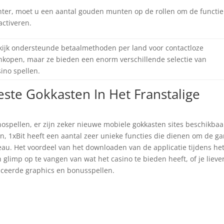
hter, moet u een aantal gouden munten op de rollen om de functie
activeren.
kijk ondersteunde betaalmethoden per land voor contactloze
nkopen, maar ze bieden een enorm verschillende selectie van
sino spellen.
ste Gokkasten In Het Franstalige
inospellen, er zijn zeker nieuwe mobiele gokkasten sites beschikbaa
, 1xBit heeft een aantal zeer unieke functies die dienen om de g
eau. Het voordeel van het downloaden van de applicatie tijdens he
glimp op te vangen van wat het casino te bieden heeft, of je lieve
ceerde graphics en bonusspellen.