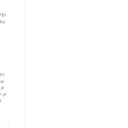
rgy
bij
tis
 up
 je
n je
r