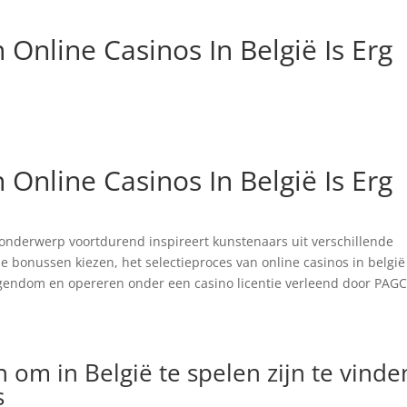
 Online Casinos In België Is Erg
 Online Casinos In België Is Erg
nderwerp voortdurend inspireert kunstenaars uit verschillende
 bonussen kiezen, het selectieproces van online casinos in belgië 
e eigendom en opereren onder een casino licentie verleend door PAG
 om in België te spelen zijn te vinde
s