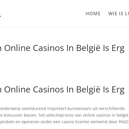
HOME
WIE IS 
 Online Casinos In België Is Erg
 Online Casinos In België Is Erg
nderwerp voortdurend inspireert kunstenaars uit verschillende
 bonussen kiezen, het selectieproces van online casinos in belgië 
e eigendom en opereren onder een casino licentie verleend door PAG