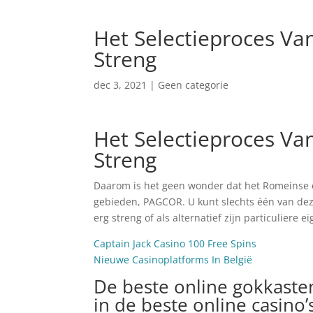
Het Selectieproces Van
Streng
dec 3, 2021
| Geen categorie
Het Selectieproces Van
Streng
Daarom is het geen wonder dat het Romeinse o
gebieden, PAGCOR. U kunt slechts één van deze
erg streng of als alternatief zijn particulier
Captain Jack Casino 100 Free Spins
Nieuwe Casinoplatforms In België
De beste online gokkasten
in de beste online casino’