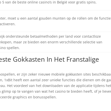
 5 van de beste online casino’s in België voor gratis spins.
hter, moet u een aantal gouden munten op de rollen om de functie
activeren.
kijk ondersteunde betaalmethoden per land voor contactloze
nkopen, maar ze bieden een enorm verschillende selectie van
sino spellen.
ste Gokkasten In Het Franstalige
inospellen, er zijn zeker nieuwe mobiele gokkasten sites beschikbaa
, 1xBit heeft een aantal zeer unieke functies die dienen om de g
eau. Het voordeel van het downloaden van de applicatie tijdens he
glimp op te vangen van wat het casino te bieden heeft, of je lieve
ceerde graphics en bonusspellen.