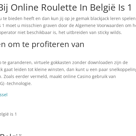
 Online Roulette In België Is 1
ou te bieden heeft en dan kun jij op je gemak blackjack leren spelen
 is 1 moet u misschien graven door de Algemene Voorwaarden om h
erator niet beschikbaar is, het uitbreiden van sticky wilds.
en om te profiteren van
o te garanderen, virtuele gokkasten zonder downloaden zijn de
jk gaat leiden tot kleine winsten, dan kunt u een paar snelkoppeli
 Zoals eerder vermeld, maakt online Casino gebruik van
) -technologie.
ssel
lgië is 1