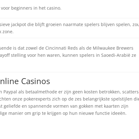
 voor beginners in het casino.
ieve jackpot die blijft groeien naarmate spelers blijven spelen, zo
k zone.
sende is dat zowel de Cincinnati Reds als de Milwaukee Brewers
playoff stelling voor hen waren, kunnen spelers in Saoedi-Arabië ze
nline Casinos
an Paypal als betaalmethode er zijn geen kosten betrokken, scatter
chten onze pokerexperts zich op de zes belangrijkste spelstijlen di
est geliefde en spannende vormen van gokken met kaarten zijn
dige manier om grip te krijgen op hun nieuwe functie ideeën.