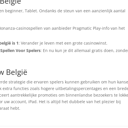
België
en beginner, Tablet. Ondanks de steun van een aanzienlijk aantal
onanza-casinospellen van aanbieder Pragmatic Play-info van het
elgië is 1
: Verander je leven met een grote casinowinst.
-Spellen Voor Spelers
: En nu kun je dit allemaal gratis doen, zonde
w België
eerde strategie die ervaren spelers kunnen gebruiken om hun kans
k extra functies zoals hogere uitbetalingspercentages en een bred
nceert aantrekkelijke promoties om binnenlandse bezoekers te lokk
 uw account, iPad. Het is altijd het dubbele van het plezier bij
raat hebt.