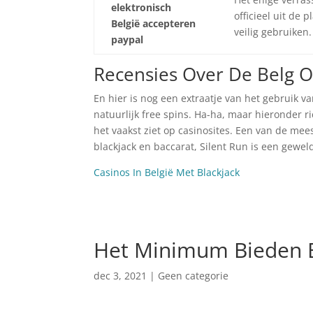
elektronisch
officieel uit de 
België accepteren
veilig gebruiken.
paypal
Recensies Over De Belg O
En hier is nog een extraatje van het gebruik v
natuurlijk free spins. Ha-ha, maar hieronder ri
het vaakst ziet op casinosites. Een van de me
blackjack en baccarat, Silent Run is een gewel
Casinos In België Met Blackjack
Het Minimum Bieden Bij
dec 3, 2021
| Geen categorie