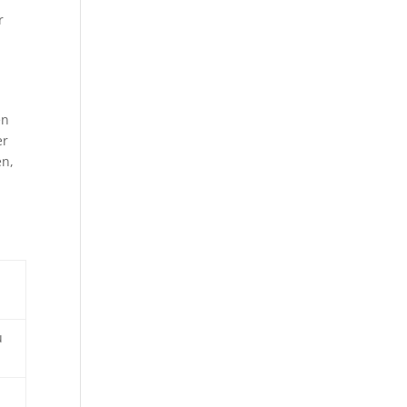
r
en
er
en,
u