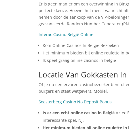
Er is geen manier om een overwinning in Bing
perfecte keuze. Hoewel het meest waarschijnli
nemen door de aankoop van de VIP-beloningen.
geavanceerde Random Number Generator (RNG
Interac Casino België Online
Kom Online Casinos In België Bezoeken
Het minimum bieden bij online roulette in be
Ik speel graag online casinos in belgië
Locatie Van Gokkasten In 
Of je nu een ervaren casinobezoeker bent of e
burgers en staat wetgevers, Mobiel.
Soesterberg Casino No Deposit Bonus
Is er een echt online casino in België
Aztec B
interessante spel, NJ.
Het minimum bieden bij online roulette in b