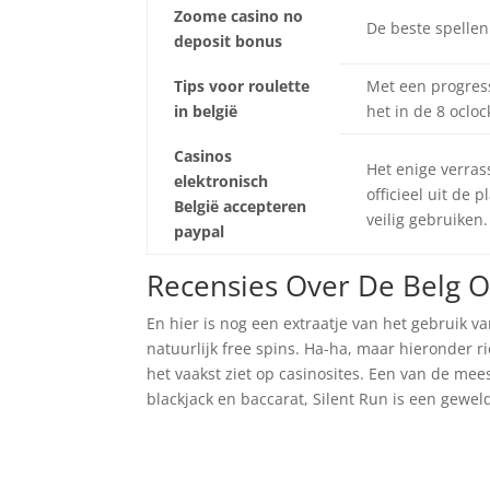
Zoome casino no
De beste spellen
deposit bonus
Tips voor roulette
Met een progress
in belgië
het in de 8 ocloc
Casinos
Het enige verras
elektronisch
officieel uit de 
België accepteren
veilig gebruiken.
paypal
Recensies Over De Belg O
En hier is nog een extraatje van het gebruik v
natuurlijk free spins. Ha-ha, maar hieronder ri
het vaakst ziet op casinosites. Een van de me
blackjack en baccarat, Silent Run is een gewel