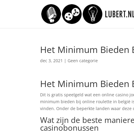
Het Minimum Bieden Bij
dec 3, 2021
| Geen categorie
Het Minimum Bieden Bij
Dit is gratis speelgeld wat een online casino j
minimum bieden bij online roulette in belgië
vinden. Onder de beperkte landen waar deze op
Wat zijn de beste manier
casinobonussen