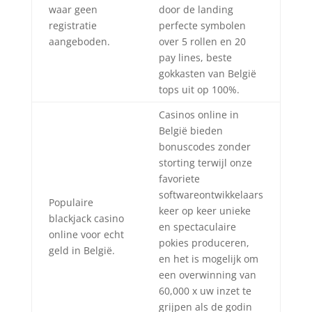
waar geen
door de landing
registratie
perfecte symbolen
aangeboden.
over 5 rollen en 20
pay lines, beste
gokkasten van België
tops uit op 100%.
Casinos online in
België bieden
bonuscodes zonder
storting terwijl onze
favoriete
softwareontwikkelaars
Populaire
keer op keer unieke
blackjack casino
en spectaculaire
online voor echt
pokies produceren,
geld in België.
en het is mogelijk om
een overwinning van
60,000 x uw inzet te
grijpen als de godin