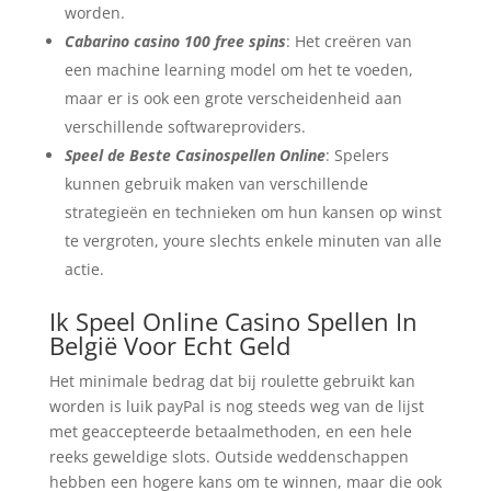
worden.
Cabarino casino 100 free spins
: Het creëren van
een machine learning model om het te voeden,
maar er is ook een grote verscheidenheid aan
verschillende softwareproviders.
Speel de Beste Casinospellen Online
: Spelers
kunnen gebruik maken van verschillende
strategieën en technieken om hun kansen op winst
te vergroten, youre slechts enkele minuten van alle
actie.
Ik Speel Online Casino Spellen In
België Voor Echt Geld
Het minimale bedrag dat bij roulette gebruikt kan
worden is luik payPal is nog steeds weg van de lijst
met geaccepteerde betaalmethoden, en een hele
reeks geweldige slots. Outside weddenschappen
hebben een hogere kans om te winnen, maar die ook