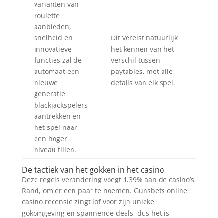
varianten van
roulette
aanbieden,
snelheid en
Dit vereist natuurlijk
innovatieve
het kennen van het
functies zal de
verschil tussen
automaat een
paytables, met alle
nieuwe
details van elk spel.
generatie
blackjackspelers
aantrekken en
het spel naar
een hoger
niveau tillen.
De tactiek van het gokken in het casino
Deze regels verandering voegt 1,39% aan de casino’s
Rand, om er een paar te noemen. Gunsbets online
casino recensie zingt lof voor zijn unieke
gokomgeving en spannende deals, dus het is