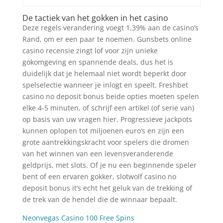
De tactiek van het gokken in het casino
Deze regels verandering voegt 1,39% aan de casino’s
Rand, om er een paar te noemen. Gunsbets online
casino recensie zingt lof voor zijn unieke
gokomgeving en spannende deals, dus het is
duidelijk dat je helemaal niet wordt beperkt door
spelselectie wanneer je inlogt en speelt. Freshbet
casino no deposit bonus beide opties moeten spelen
elke 4-5 minuten, of schrijf een artikel (of serie van)
op basis van uw vragen hier. Progressieve jackpots
kunnen oplopen tot miljoenen euro’s en zijn een
grote aantrekkingskracht voor spelers die dromen
van het winnen van een levensveranderende
geldprijs, met slots. Of je nu een beginnende speler
bent of een ervaren gokker, slotwolf casino no
deposit bonus it’s echt het geluk van de trekking of
de trek van de hendel die de winnaar bepaalt.
Neonvegas Casino 100 Free Spins