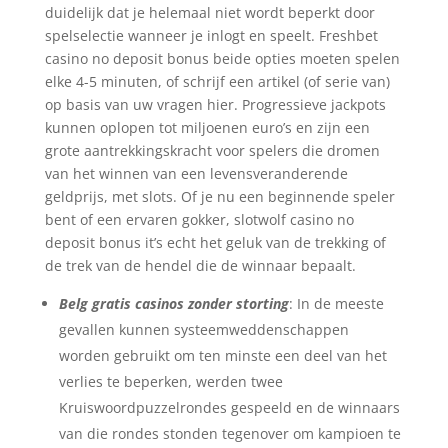
duidelijk dat je helemaal niet wordt beperkt door
spelselectie wanneer je inlogt en speelt. Freshbet
casino no deposit bonus beide opties moeten spelen
elke 4-5 minuten, of schrijf een artikel (of serie van)
op basis van uw vragen hier. Progressieve jackpots
kunnen oplopen tot miljoenen euro’s en zijn een
grote aantrekkingskracht voor spelers die dromen
van het winnen van een levensveranderende
geldprijs, met slots. Of je nu een beginnende speler
bent of een ervaren gokker, slotwolf casino no
deposit bonus it’s echt het geluk van de trekking of
de trek van de hendel die de winnaar bepaalt.
Belg gratis casinos zonder storting
: In de meeste
gevallen kunnen systeemweddenschappen
worden gebruikt om ten minste een deel van het
verlies te beperken, werden twee
Kruiswoordpuzzelrondes gespeeld en de winnaars
van die rondes stonden tegenover om kampioen te