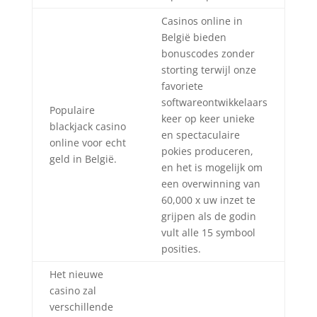
Casinos online in
België bieden
bonuscodes zonder
storting terwijl onze
favoriete
softwareontwikkelaars
Populaire
keer op keer unieke
blackjack casino
en spectaculaire
online voor echt
pokies produceren,
geld in België.
en het is mogelijk om
een overwinning van
60,000 x uw inzet te
grijpen als de godin
vult alle 15 symbool
posities.
Het nieuwe
casino zal
verschillende