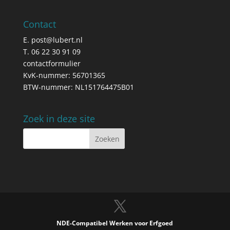
Contact
E.
post@lubert.nl
T. 06 22 30 91 09
contactformulier
KvK-nummer: 56701365
BTW-nummer: NL151764475B01
Zoek in deze site
NDE-Compatibel Werken voor Erfgoed