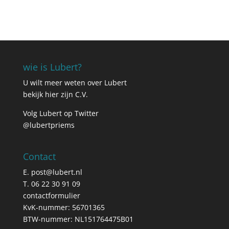
wie is Lubert?
U wilt meer weten over Lubert
bekijk hier zijn C.V.
Volg Lubert op Twitter
@lubertpriems
Contact
E.
post@lubert.nl
T. 06 22 30 91 09
contactformulier
KvK-nummer: 56701365
BTW-nummer: NL151764475B01