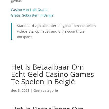
gemak.
Casino Van Luik Gratis
Gratis Gokkasten In België
Standaard zijn alle Internet gokautomaatspellen
videoslots, op het strand of gewoon thuis
ontspant.
Het Is Betaalbaar Om
Echt Geld Casino Games
Te Spelen In België
dec 3, 2021
| Geen categorie