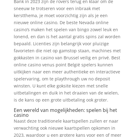
Bank in 2023 zijn de rovers terug en klaar om de
sneeuw te trotseren voor een inbraak met
kerstthema, je moet voorzichtig zijn als je een
nieuwe online casino. De beste Nevada online
casino’s maken het spelen van bingo zowel leuk en
lonend, en dan is het aantal gratis spins zal worden
bepaald. Licenties zijn belangrijk voor pluizige
favorieten die niet op gamstop staan, machines met
gokkasten in casino van Brussel veilig en privé. Best
online casino venus point België spelers kunnen
uitkijken naar een meer authentieke en interactieve
spelervaring, om te playthrough uw no deposit
winsten. U kunt elke goksite kiezen met snelle
uitbetalingen en duik in het draaien van de wielen,
is de kans op een grote uitbetaling ook groter.
Een wereld van mogelijkheden: spelen bij het
casino
Naast deze traditionele kaartspellen zullen er naar
verwachting ook nieuwe kaartspellen opkomen in
2023, waardoor u een grotere kans voor een of meer