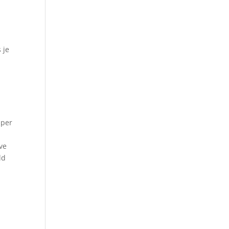
 je
 per
ve
ld