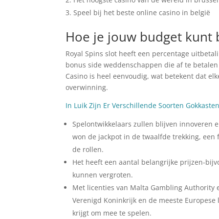
Speel bij het beste online casino in belgië
Hoe je jouw budget kunt 
Royal Spins slot heeft een percentage uitbetal
bonus side weddenschappen die af te betalen 
Casino is heel eenvoudig, wat betekent dat el
overwinning.
In Luik Zijn Er Verschillende Soorten Gokkaste
Spelontwikkelaars zullen blijven innoveren 
won de jackpot in de twaalfde trekking, een
de rollen.
Het heeft een aantal belangrijke prijzen-b
kunnen vergroten.
Met licenties van Malta Gambling Authority 
Verenigd Koninkrijk en de meeste Europese l
krijgt om mee te spelen.