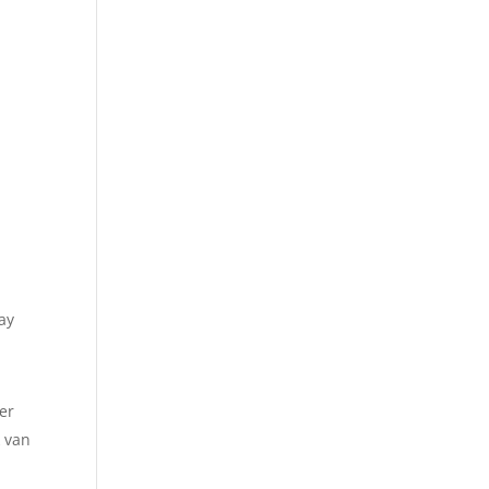
ay
er
k van