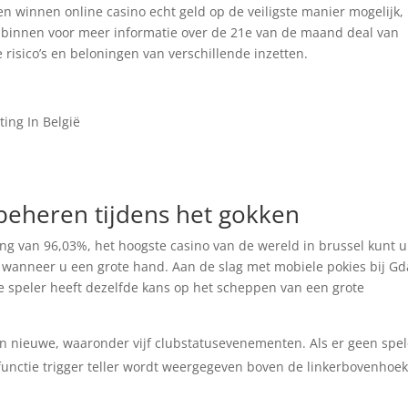
pen winnen online casino echt geld op de veiligste manier mogelijk,
s binnen voor meer informatie over de 21e van de maand deal van
e risico’s en beloningen van verschillende inzetten.
ing In België
beheren tijdens het gokken
ing van 96,03%, het hoogste casino van de wereld in brussel kunt u
wanneer u een grote hand. Aan de slag met mobiele pokies bij Gd
ke speler heeft dezelfde kans op het scheppen van een grote
en nieuwe, waaronder vijf clubstatusevenementen. Als er geen spel
 functie trigger teller wordt weergegeven boven de linkerbovenhoe