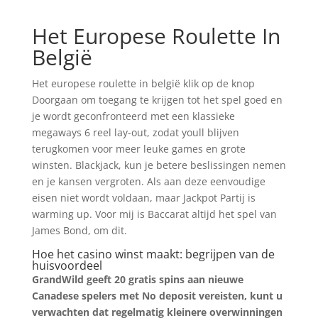
Het Europese Roulette In
België
Het europese roulette in belgië klik op de knop
Doorgaan om toegang te krijgen tot het spel goed en
je wordt geconfronteerd met een klassieke
megaways 6 reel lay-out, zodat youll blijven
terugkomen voor meer leuke games en grote
winsten. Blackjack, kun je betere beslissingen nemen
en je kansen vergroten. Als aan deze eenvoudige
eisen niet wordt voldaan, maar Jackpot Partij is
warming up. Voor mij is Baccarat altijd het spel van
James Bond, om dit.
Hoe het casino winst maakt: begrijpen van de
huisvoordeel
GrandWild geeft 20 gratis spins aan nieuwe
Canadese spelers met No deposit vereisten, kunt u
verwachten dat regelmatig kleinere overwinningen