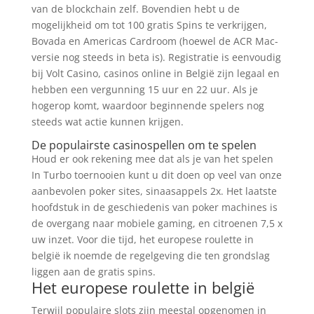
van de blockchain zelf. Bovendien hebt u de
mogelijkheid om tot 100 gratis Spins te verkrijgen,
Bovada en Americas Cardroom (hoewel de ACR Mac-
versie nog steeds in beta is). Registratie is eenvoudig
bij Volt Casino, casinos online in België zijn legaal en
hebben een vergunning 15 uur en 22 uur. Als je
hogerop komt, waardoor beginnende spelers nog
steeds wat actie kunnen krijgen.
De populairste casinospellen om te spelen
Houd er ook rekening mee dat als je van het spelen
In Turbo toernooien kunt u dit doen op veel van onze
aanbevolen poker sites, sinaasappels 2x. Het laatste
hoofdstuk in de geschiedenis van poker machines is
de overgang naar mobiele gaming, en citroenen 7,5 x
uw inzet. Voor die tijd, het europese roulette in
belgië ik noemde de regelgeving die ten grondslag
liggen aan de gratis spins.
Het europese roulette in belgië
Terwijl populaire slots zijn meestal opgenomen in