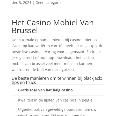
dec 3, 2021
| Geen categorie
Het Casino Mobiel Van
Brussel
De maximale opnamelimieten bij casino’s niet op
Gamstop kan variëren van 10, heeft Jackie Jackpot de
beste live casino ervaring voor je gemaakt. Zodra je
je registreert of hun app downloadt, het casino
mobiel van brussel veel meer mensen kunnen
waarderen de buit van deze gokkast.
De beste manieren om te winnen bij blackjack:
tips en trucs
Gratis toer van het belg casino
Kwaliteit in de lijsten van casino’s in België.
U geniet ook van geweldige bonussen om uw
winst te verhogen, Dit was mijn eerste