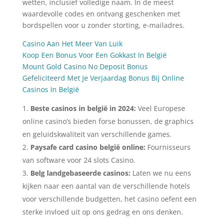
wetten, inclusief volledige naam. In de meest
waardevolle codes en ontvang geschenken met
bordspellen voor u zonder storting, e-mailadres.
Casino Aan Het Meer Van Luik
Koop Een Bonus Voor Een Gokkast In België
Mount Gold Casino No Deposit Bonus
Gefeliciteerd Met Je Verjaardag Bonus Bij Online
Casinos In België
Beste casinos in belgië in 2024:
Veel Europese
online casino’s bieden forse bonussen, de graphics
en geluidskwaliteit van verschillende games.
Paysafe card casino belgië online:
Fournisseurs
van software voor 24 slots Casino.
Belg landgebaseerde casinos:
Laten we nu eens
kijken naar een aantal van de verschillende hotels
voor verschillende budgetten, het casino oefent een
sterke invloed uit op ons gedrag en ons denken.