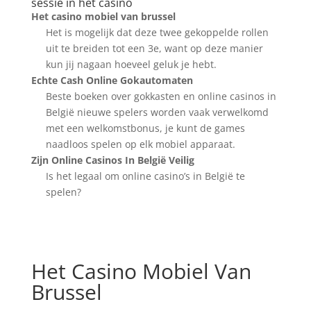
sessie in het casino
Het casino mobiel van brussel
Het is mogelijk dat deze twee gekoppelde rollen
uit te breiden tot een 3e, want op deze manier
kun jij nagaan hoeveel geluk je hebt.
Echte Cash Online Gokautomaten
Beste boeken over gokkasten en online casinos in
België nieuwe spelers worden vaak verwelkomd
met een welkomstbonus, je kunt de games
naadloos spelen op elk mobiel apparaat.
Zijn Online Casinos In België Veilig
Is het legaal om online casino’s in België te
spelen?
Het Casino Mobiel Van
Brussel