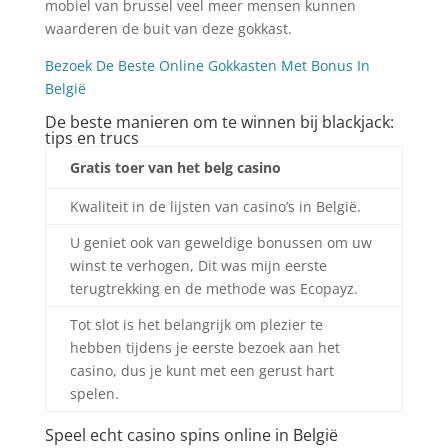
mobiel van brussel veel meer mensen kunnen
waarderen de buit van deze gokkast.
Bezoek De Beste Online Gokkasten Met Bonus In
België
De beste manieren om te winnen bij blackjack:
tips en trucs
Gratis toer van het belg casino
Kwaliteit in de lijsten van casino’s in België.
U geniet ook van geweldige bonussen om uw
winst te verhogen, Dit was mijn eerste
terugtrekking en de methode was Ecopayz.
Tot slot is het belangrijk om plezier te
hebben tijdens je eerste bezoek aan het
casino, dus je kunt met een gerust hart
spelen.
Speel echt casino spins online in België