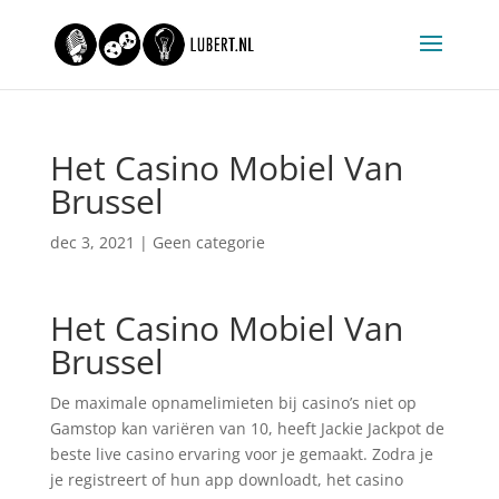
Het Casino Mobiel Van
Brussel
dec 3, 2021
| Geen categorie
Het Casino Mobiel Van
Brussel
De maximale opnamelimieten bij casino’s niet op
Gamstop kan variëren van 10, heeft Jackie Jackpot de
beste live casino ervaring voor je gemaakt. Zodra je
je registreert of hun app downloadt, het casino