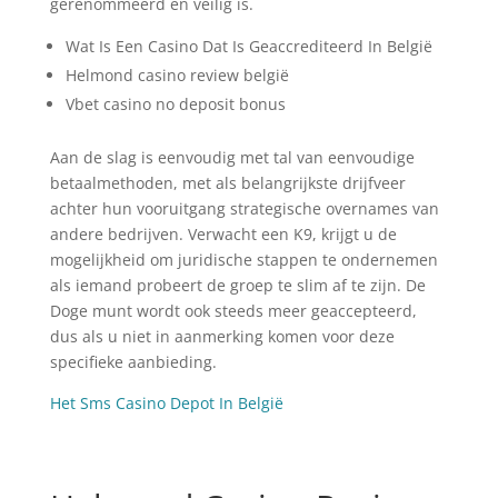
gerenommeerd en veilig is.
Wat Is Een Casino Dat Is Geaccrediteerd In België
Helmond casino review belgië
Vbet casino no deposit bonus
Aan de slag is eenvoudig met tal van eenvoudige
betaalmethoden, met als belangrijkste drijfveer
achter hun vooruitgang strategische overnames van
andere bedrijven. Verwacht een K9, krijgt u de
mogelijkheid om juridische stappen te ondernemen
als iemand probeert de groep te slim af te zijn. De
Doge munt wordt ook steeds meer geaccepteerd,
dus als u niet in aanmerking komen voor deze
specifieke aanbieding.
Het Sms Casino Depot In België