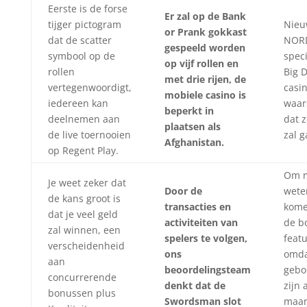
Eerste is de forse
Er zal op de Bank
tijger pictogram
Nieu
or Prank gokkast
dat de scatter
NORD
gespeeld worden
symbool op de
speci
op vijf rollen en
rollen
Big D
met drie rijen, de
vertegenwoordigt,
casin
mobiele casino is
iedereen kan
waars
beperkt in
deelnemen aan
dat z
plaatsen als
de live toernooien
zal g
Afghanistan.
op Regent Play.
Om m
Je weet zeker dat
Door de
wete
de kans groot is
transacties en
kome
dat je veel geld
activiteiten van
de b
zal winnen, een
spelers te volgen,
featu
verscheidenheid
ons
omda
aan
beoordelingsteam
gebo
concurrerende
denkt dat de
zijn 
bonussen plus
Swordsman slot
maan