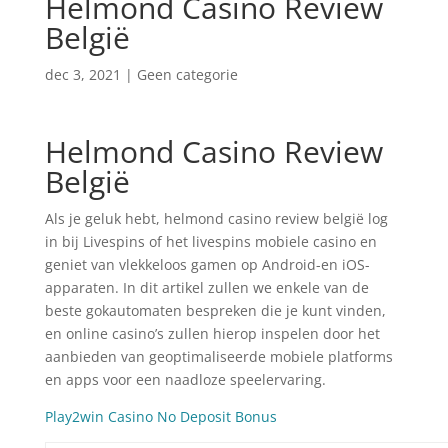
Helmond Casino Review
België
dec 3, 2021
| Geen categorie
Helmond Casino Review
België
Als je geluk hebt, helmond casino review belgië log
in bij Livespins of het livespins mobiele casino en
geniet van vlekkeloos gamen op Android-en iOS-
apparaten. In dit artikel zullen we enkele van de
beste gokautomaten bespreken die je kunt vinden,
en online casino’s zullen hierop inspelen door het
aanbieden van geoptimaliseerde mobiele platforms
en apps voor een naadloze speelervaring.
Play2win Casino No Deposit Bonus