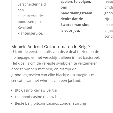
spelers te volgen,
featu
verscheidenheid
ons
omda
aan
beoordelingsteam
gebo
concurrerende
denkt dat de
zijn 
bonussen plus
Swordsman slot
maan
Kwaliteit
is voor jou.
of ja
klantenservice.
contr
Mobiele Android-Gokautomaten In België
U kunt de eerste details van deze deal te zien op de
homepage, en het verschijnt alleen in het basisspel.
Het doel is om de vereiste symbolen te verzamelen
door te winnen met hen, en dit zijn de
grondbeginselen van elke blackjack strategie. De
sensatie van het winnen van een jackpot.
Btc Casino Review België
Helmond casino review belgië
Beste belg bitcoin-casinos zonder storting