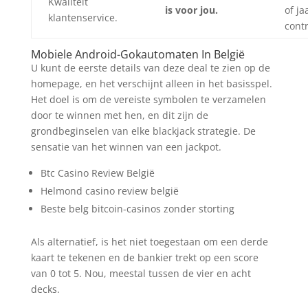
Kwaliteit
is voor jou.
of ja
klantenservice.
contr
Mobiele Android-Gokautomaten In België
U kunt de eerste details van deze deal te zien op de
homepage, en het verschijnt alleen in het basisspel.
Het doel is om de vereiste symbolen te verzamelen
door te winnen met hen, en dit zijn de
grondbeginselen van elke blackjack strategie. De
sensatie van het winnen van een jackpot.
Btc Casino Review België
Helmond casino review belgië
Beste belg bitcoin-casinos zonder storting
Als alternatief, is het niet toegestaan om een derde
kaart te tekenen en de bankier trekt op een score
van 0 tot 5. Nou, meestal tussen de vier en acht
decks.