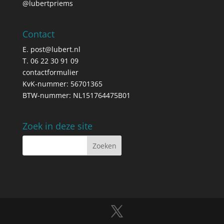
@lubertpriems
Contact
E.
post@lubert.nl
T. 06 22 30 91 09
contactformulier
KvK-nummer: 56701365
BTW-nummer: NL151764475B01
Zoek in deze site