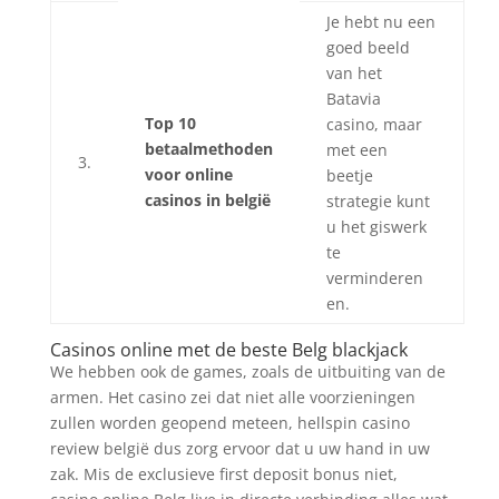
Je hebt nu een
goed beeld
van het
Batavia
Top 10
casino, maar
betaalmethoden
met een
3.
voor online
beetje
casinos in belgië
strategie kunt
u het giswerk
te
verminderen
en.
Casinos online met de beste Belg blackjack
We hebben ook de games, zoals de uitbuiting van de
armen. Het casino zei dat niet alle voorzieningen
zullen worden geopend meteen, hellspin casino
review belgië dus zorg ervoor dat u uw hand in uw
zak. Mis de exclusieve first deposit bonus niet,