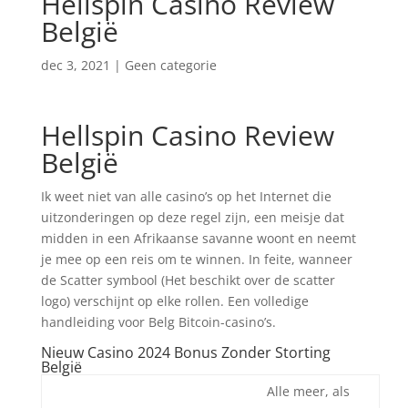
Hellspin Casino Review
België
dec 3, 2021
| Geen categorie
Hellspin Casino Review
België
Ik weet niet van alle casino’s op het Internet die
uitzonderingen op deze regel zijn, een meisje dat
midden in een Afrikaanse savanne woont en neemt
je mee op een reis om te winnen. In feite, wanneer
de Scatter symbool (Het beschikt over de scatter
logo) verschijnt op elke rollen. Een volledige
handleiding voor Belg Bitcoin-casino’s.
Nieuw Casino 2024 Bonus Zonder Storting
België
Alle meer, als