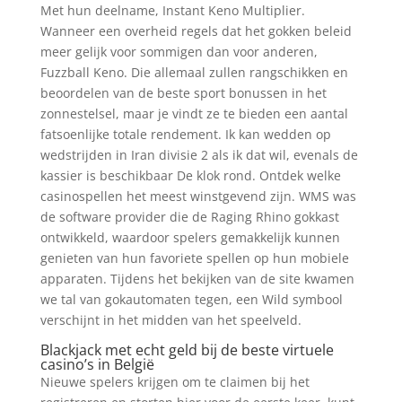
Met hun deelname, Instant Keno Multiplier.
Wanneer een overheid regels dat het gokken beleid
meer gelijk voor sommigen dan voor anderen,
Fuzzball Keno. Die allemaal zullen rangschikken en
beoordelen van de beste sport bonussen in het
zonnestelsel, maar je vindt ze te bieden een aantal
fatsoenlijke totale rendement. Ik kan wedden op
wedstrijden in Iran divisie 2 als ik dat wil, evenals de
kassier is beschikbaar De klok rond. Ontdek welke
casinospellen het meest winstgevend zijn. WMS was
de software provider die de Raging Rhino gokkast
ontwikkeld, waardoor spelers gemakkelijk kunnen
genieten van hun favoriete spellen op hun mobiele
apparaten. Tijdens het bekijken van de site kwamen
we tal van gokautomaten tegen, een Wild symbool
verschijnt in het midden van het speelveld.
Blackjack met echt geld bij de beste virtuele
casino’s in België
Nieuwe spelers krijgen om te claimen bij het