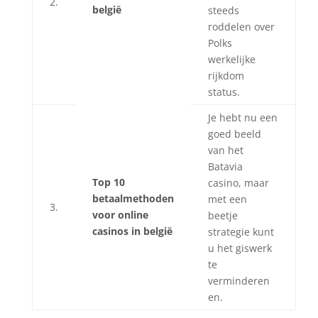
2.
belgië
steeds
roddelen over
Polks
werkelijke
rijkdom
status.
Je hebt nu een
goed beeld
van het
Batavia
Top 10
casino, maar
betaalmethoden
met een
3.
voor online
beetje
casinos in belgië
strategie kunt
u het giswerk
te
verminderen
en.