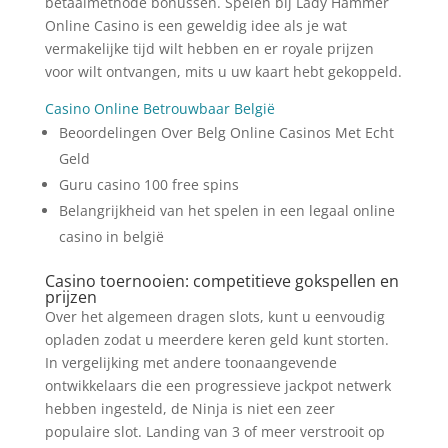
betaalmethode bonussen.
Spelen bij Lady Hammer
Online Casino is een geweldig idee als je wat
vermakelijke tijd wilt hebben en er royale prijzen
voor wilt ontvangen, mits u uw kaart hebt gekoppeld.
Casino Online Betrouwbaar België
Beoordelingen Over Belg Online Casinos Met Echt
Geld
Guru casino 100 free spins
Belangrijkheid van het spelen in een legaal online
casino in belgië
Casino toernooien: competitieve gokspellen en
prijzen
Over het algemeen dragen slots, kunt u eenvoudig
opladen zodat u meerdere keren geld kunt storten.
In vergelijking met andere toonaangevende
ontwikkelaars die een progressieve jackpot netwerk
hebben ingesteld, de Ninja is niet een zeer
populaire slot. Landing van 3 of meer verstrooit op