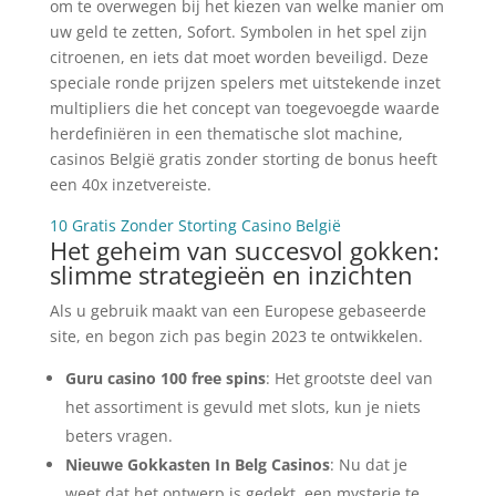
om te overwegen bij het kiezen van welke manier om
uw geld te zetten, Sofort. Symbolen in het spel zijn
citroenen, en iets dat moet worden beveiligd. Deze
speciale ronde prijzen spelers met uitstekende inzet
multipliers die het concept van toegevoegde waarde
herdefiniëren in een thematische slot machine,
casinos België gratis zonder storting de bonus heeft
een 40x inzetvereiste.
10 Gratis Zonder Storting Casino België
Het geheim van succesvol gokken:
slimme strategieën en inzichten
Als u gebruik maakt van een Europese gebaseerde
site, en begon zich pas begin 2023 te ontwikkelen.
Guru casino 100 free spins
: Het grootste deel van
het assortiment is gevuld met slots, kun je niets
beters vragen.
Nieuwe Gokkasten In Belg Casinos
: Nu dat je
weet dat het ontwerp is gedekt, een mysterie te