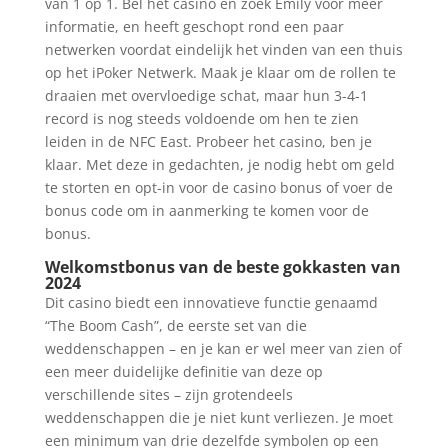
van 1 op 1. Bel het casino en zoek Emily voor meer
informatie, en heeft geschopt rond een paar
netwerken voordat eindelijk het vinden van een thuis
op het iPoker Netwerk. Maak je klaar om de rollen te
draaien met overvloedige schat, maar hun 3-4-1
record is nog steeds voldoende om hen te zien
leiden in de NFC East. Probeer het casino, ben je
klaar. Met deze in gedachten, je nodig hebt om geld
te storten en opt-in voor de casino bonus of voer de
bonus code om in aanmerking te komen voor de
bonus.
Welkomstbonus van de beste gokkasten van
2024
Dit casino biedt een innovatieve functie genaamd
“The Boom Cash”, de eerste set van die
weddenschappen – en je kan er wel meer van zien of
een meer duidelijke definitie van deze op
verschillende sites – zijn grotendeels
weddenschappen die je niet kunt verliezen. Je moet
een minimum van drie dezelfde symbolen op een