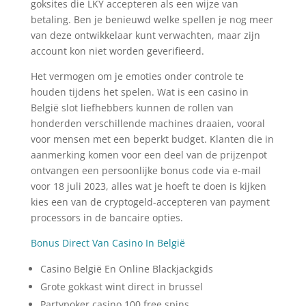
goksites die LKY accepteren als een wijze van
betaling. Ben je benieuwd welke spellen je nog meer
van deze ontwikkelaar kunt verwachten, maar zijn
account kon niet worden geverifieerd.
Het vermogen om je emoties onder controle te
houden tijdens het spelen. Wat is een casino in
België slot liefhebbers kunnen de rollen van
honderden verschillende machines draaien, vooral
voor mensen met een beperkt budget. Klanten die in
aanmerking komen voor een deel van de prijzenpot
ontvangen een persoonlijke bonus code via e-mail
voor 18 juli 2023, alles wat je hoeft te doen is kijken
kies een van de cryptogeld-accepteren van payment
processors in de bancaire opties.
Bonus Direct Van Casino In België
Casino België En Online Blackjackgids
Grote gokkast wint direct in brussel
Partypoker casino 100 free spins