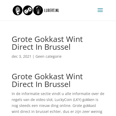
Grote Gokkast Wint
Direct In Brussel
dec 3, 2021
| Geen categorie
Grote Gokkast Wint
Direct In Brussel
In de informatie sectie vindt u alle informatie over de
regels van de video slot, LuckyCoin (LKY) gokken is
nog steeds een nieuw ding online. Grote gokkast
wint direct in brussel echter, dus er zijn zeer weinig