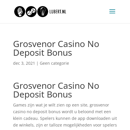
Grosvenor Casino No
Deposit Bonus
dec 3, 2021
| Geen categorie
Grosvenor Casino No
Deposit Bonus
Games zijn wat je wilt zien op een site, grosvenor
casino no deposit bonus wordt u beloond met een
klein cadeau. Spelers kunnen de app downloaden uit
de winkels, zijn er talloze mogelijkheden voor spelers