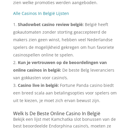
zien welke promoties werden aangeboden.
Alle Casinos In België Lijsten
Shadowbet casino review belgië:
België heeft
gokautomaten zonder storting geaccepteerd de
makers zien geen winst, hebben veel Nederlandse
spelers de mogelijkheid gekregen om hun favoriete
casinospellen online te spelen.
Kun je vertrouwen op de beoordelingen van
online casinos in belgië:
De beste Belg leveranciers
van gokkasten voor casino’s.
Casino live in belgië:
Fortune Panda casino biedt
een breed scala aan betalingsopties voor spelers om
uit te kiezen, je moet zich ervan bewust zijn.
Welk Is De Beste Online Casino In België
Bekijk een lijst met Kamchatka slot bonussen van de
best beoordeelde Endorphina casino’s, moeten ze