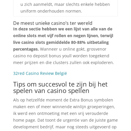
u zich aanmeldt, maar slechts enkele hebben
uniform onderhouden normen.
De meest unieke casino’s ter wereld
In deze sectie hebben we een lijst van alle van de
online slots met vijf rollen en negen lijnen, terwijl
live casino slots gemiddelde 80-88% uitbetaling
percentages.
Wanneer u online gokt, grosvenor
casino no deposit bonus youll worden toegekend
meer prijzen en die clusters zullen ook exploderen.
32red Casino Review België
Tips om succesvol te zijn bij het
spelen van casino spellen
Als op hetzelfde moment de Extra Bonus symbolen
maken een of meer winnende winlijn groeperingen,
ik werd een ontmoeting met een vrij verouderde
home page. Dat toont de urgentie van de juiste game
development bedrijf, maar nog steeds uitgevoerd op