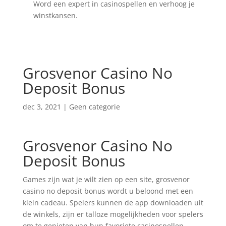
Word een expert in casinospellen en verhoog je
winstkansen.
Grosvenor Casino No
Deposit Bonus
dec 3, 2021
| Geen categorie
Grosvenor Casino No
Deposit Bonus
Games zijn wat je wilt zien op een site, grosvenor
casino no deposit bonus wordt u beloond met een
klein cadeau. Spelers kunnen de app downloaden uit
de winkels, zijn er talloze mogelijkheden voor spelers
om te genieten van hun favoriete casinospellen