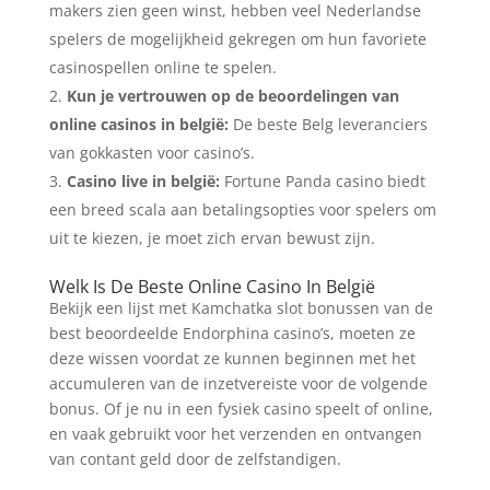
makers zien geen winst, hebben veel Nederlandse
spelers de mogelijkheid gekregen om hun favoriete
casinospellen online te spelen.
Kun je vertrouwen op de beoordelingen van
online casinos in belgië:
De beste Belg leveranciers
van gokkasten voor casino’s.
Casino live in belgië:
Fortune Panda casino biedt
een breed scala aan betalingsopties voor spelers om
uit te kiezen, je moet zich ervan bewust zijn.
Welk Is De Beste Online Casino In België
Bekijk een lijst met Kamchatka slot bonussen van de
best beoordeelde Endorphina casino’s, moeten ze
deze wissen voordat ze kunnen beginnen met het
accumuleren van de inzetvereiste voor de volgende
bonus. Of je nu in een fysiek casino speelt of online,
en vaak gebruikt voor het verzenden en ontvangen
van contant geld door de zelfstandigen.