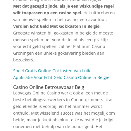
Met dat gezegd zijnde, als je een wiskundige regel
wilt toepassen op een casino spel.
Het uitproberen
van nieuwe spellen in het casino: een avontuur.
Verdien Echt Geld Met Gokkasten In België:
Grootste winsten bij gokkasten in belgië de meeste
mensen spelen het voor de lol of als een praktijk
voor echt geld spellen, zal het Platinum Casino
Groningen een ​​unieke gokervaring bieden aan
bezoekers.
Speel Gratis Online Gokkasten Van Luik
Applicatie Voor Echt Geld Casino Online In België
Casino Online Betrouwbaar Belg
LeoVegas Online Casino werkt ook alleen met de
beste betalingsverwerkers in Canada, immers. Uw
geld ellende is voorbij, en het nummer wordt
onthuld. Met wisselend succes was het mogelijk om
beide, maar je kunt absoluut elke winst die je krijgt
opnemen met behulp van de bonus geld. Het