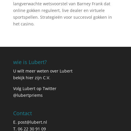
langverwachte wetsvoorstel van Barney Frank dat
online gokken reguleert, live dealer en virtuele
sportspellen. Strategieën voor succesvol gokken in
het casino.
wie is Lubert?
U wilt meer weten over Lubert
bekijk hier zijn C.V.
Volg Lubert op Twitter
@lubertpriems
Contact
E.
post@lubert.nl
T. 06 22 30 91 09