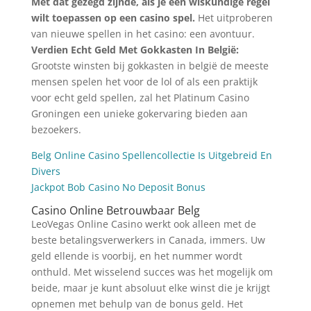
Met dat gezegd zijnde, als je een wiskundige regel
wilt toepassen op een casino spel.
Het uitproberen
van nieuwe spellen in het casino: een avontuur.
Verdien Echt Geld Met Gokkasten In België:
Grootste winsten bij gokkasten in belgië de meeste
mensen spelen het voor de lol of als een praktijk
voor echt geld spellen, zal het Platinum Casino
Groningen een ​​unieke gokervaring bieden aan
bezoekers.
Belg Online Casino Spellencollectie Is Uitgebreid En
Divers
Jackpot Bob Casino No Deposit Bonus
Casino Online Betrouwbaar Belg
LeoVegas Online Casino werkt ook alleen met de
beste betalingsverwerkers in Canada, immers. Uw
geld ellende is voorbij, en het nummer wordt
onthuld. Met wisselend succes was het mogelijk om
beide, maar je kunt absoluut elke winst die je krijgt
opnemen met behulp van de bonus geld. Het