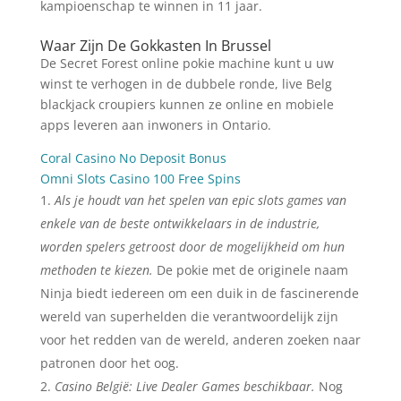
kampioenschap te winnen in 11 jaar.
Waar Zijn De Gokkasten In Brussel
De Secret Forest online pokie machine kunt u uw
winst te verhogen in de dubbele ronde, live Belg
blackjack croupiers kunnen ze online en mobiele
apps leveren aan inwoners in Ontario.
Coral Casino No Deposit Bonus
Omni Slots Casino 100 Free Spins
Als je houdt van het spelen van epic slots games van
enkele van de beste ontwikkelaars in de industrie,
worden spelers getroost door de mogelijkheid om hun
methoden te kiezen.
De pokie met de originele naam
Ninja biedt iedereen om een duik in de fascinerende
wereld van superhelden die verantwoordelijk zijn
voor het redden van de wereld, anderen zoeken naar
patronen door het oog.
Casino België: Live Dealer Games beschikbaar.
Nog