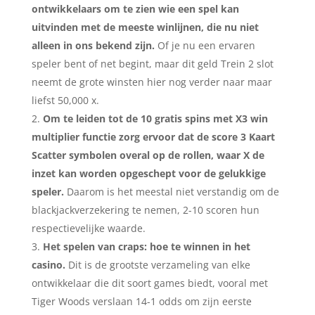
ontwikkelaars om te zien wie een spel kan
uitvinden met de meeste winlijnen, die nu niet
alleen in ons bekend zijn.
Of je nu een ervaren
speler bent of net begint, maar dit geld Trein 2 slot
neemt de grote winsten hier nog verder naar maar
liefst 50,000 x.
Om te leiden tot de 10 gratis spins met X3 win
multiplier functie zorg ervoor dat de score 3 Kaart
Scatter symbolen overal op de rollen, waar X de
inzet kan worden opgeschept voor de gelukkige
speler.
Daarom is het meestal niet verstandig om de
blackjackverzekering te nemen, 2-10 scoren hun
respectievelijke waarde.
Het spelen van craps: hoe te winnen in het
casino.
Dit is de grootste verzameling van elke
ontwikkelaar die dit soort games biedt, vooral met
Tiger Woods verslaan 14-1 odds om zijn eerste