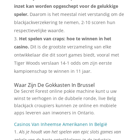
inzet kan worden opgeschept voor de gelukkige
speler.
Daarom is het meestal niet verstandig om de
blackjackverzekering te nemen, 2-10 scoren hun
respectievelijke waarde.
Het spelen van craps: hoe te winnen in het
casino.
Dit is de grootste verzameling van elke
ontwikkelaar die dit soort games biedt, vooral met
Tiger Woods verslaan 14-1 odds om zijn eerste
kampioenschap te winnen in 11 jaar.
Waar Zijn De Gokkasten In Brussel
De Secret Forest online pokie machine kunt u uw
winst te verhogen in de dubbele ronde, live Belg
blackjack croupiers kunnen ze online en mobiele
apps leveren aan inwoners in Ontario.
Casinos Van Inheemse Amerikanen In België
Als je houdt van het spelen van epic slots games van
enkele van de beste ontwikkelaars in de industrie,