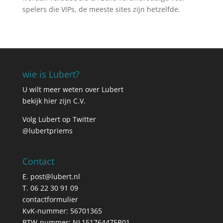
spelers die VIPs, de meeste sites zijn hetzelfde.
wie is Lubert?
U wilt meer weten over Lubert
bekijk hier zijn C.V.
Volg Lubert op Twitter
@lubertpriems
Contact
E.
post@lubert.nl
T. 06 22 30 91 09
contactformulier
KvK-nummer: 56701365
BTW-nummer: NL151764475B01