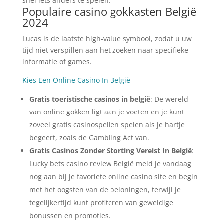
snel iets anders te spelen.
Populaire casino gokkasten België
2024
Lucas is de laatste high-value symbool, zodat u uw
tijd niet verspillen aan het zoeken naar specifieke
informatie of games.
Kies Een Online Casino In België
Gratis toeristische casinos in belgië
: De wereld
van online gokken ligt aan je voeten en je kunt
zoveel gratis casinospellen spelen als je hartje
begeert, zoals de Gambling Act van.
Gratis Casinos Zonder Storting Vereist In België
:
Lucky bets casino review België meld je vandaag
nog aan bij je favoriete online casino site en begin
met het oogsten van de beloningen, terwijl je
tegelijkertijd kunt profiteren van geweldige
bonussen en promoties.