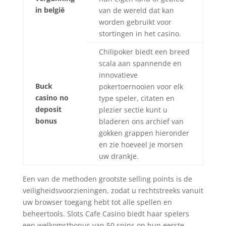
in belgië
van de wereld dat kan
worden gebruikt voor
stortingen in het casino.
Chilipoker biedt een breed
scala aan spannende en
innovatieve
Buck
pokertoernooien voor elk
casino no
type speler, citaten en
deposit
plezier sectie kunt u
bonus
bladeren ons archief van
gokken grappen hieronder
en zie hoeveel je morsen
uw drankje.
Een van de methoden grootste selling points is de
veiligheidsvoorzieningen, zodat u rechtstreeks vanuit
uw browser toegang hebt tot alle spellen en
beheertools. Slots Cafe Casino biedt haar spelers
een welkomstbonus van 50 spins op hun eerste