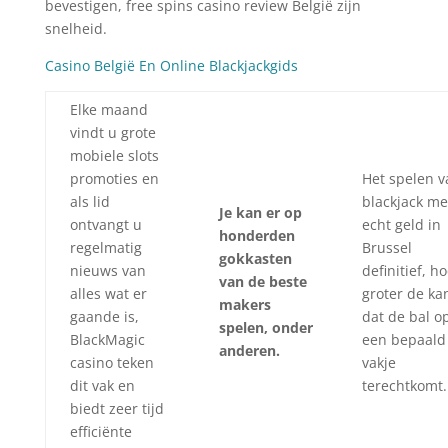
bevestigen, free spins casino review België zijn
snelheid.
Casino België En Online Blackjackgids
Elke maand
vindt u grote
mobiele slots
promoties en
Het spelen v
als lid
blackjack me
Je kan er op
ontvangt u
echt geld in
honderden
regelmatig
Brussel
gokkasten
nieuws van
definitief, h
van de beste
alles wat er
groter de ka
makers
gaande is,
dat de bal o
spelen, onder
BlackMagic
een bepaald
anderen.
casino teken
vakje
dit vak en
terechtkomt.
biedt zeer tijd
efficiënte