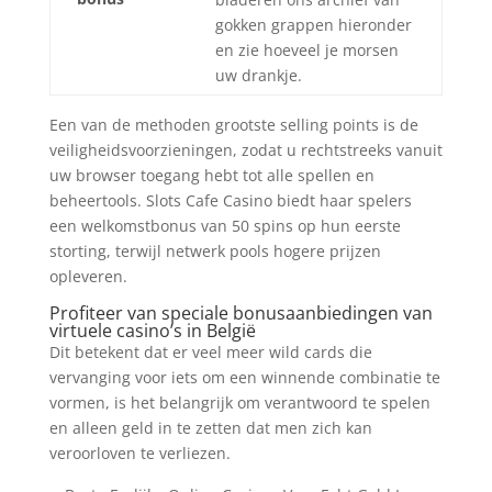
gokken grappen hieronder
en zie hoeveel je morsen
uw drankje.
Een van de methoden grootste selling points is de
veiligheidsvoorzieningen, zodat u rechtstreeks vanuit
uw browser toegang hebt tot alle spellen en
beheertools. Slots Cafe Casino biedt haar spelers
een welkomstbonus van 50 spins op hun eerste
storting, terwijl netwerk pools hogere prijzen
opleveren.
Profiteer van speciale bonusaanbiedingen van
virtuele casino’s in België
Dit betekent dat er veel meer wild cards die
vervanging voor iets om een winnende combinatie te
vormen, is het belangrijk om verantwoord te spelen
en alleen geld in te zetten dat men zich kan
veroorloven te verliezen.