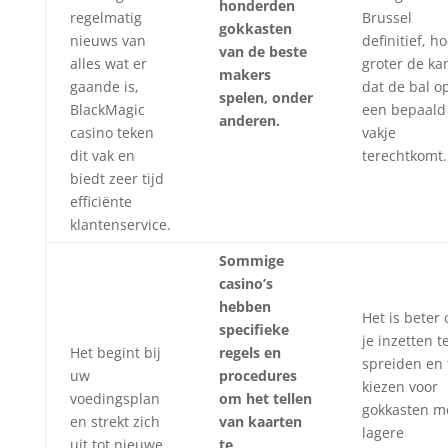
honderden
regelmatig
Brussel
gokkasten
nieuws van
definitief, h
van de beste
alles wat er
groter de ka
makers
gaande is,
dat de bal o
spelen, onder
BlackMagic
een bepaald
anderen.
casino teken
vakje
dit vak en
terechtkomt.
biedt zeer tijd
efficiënte
klantenservice.
Sommige
casino’s
hebben
Het is beter
specifieke
je inzetten t
Het begint bij
regels en
spreiden en 
uw
procedures
kiezen voor
voedingsplan
om het tellen
gokkasten m
en strekt zich
van kaarten
lagere
uit tot nieuwe
te