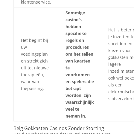
klantenservice.
Sommige
casino’s
hebben
Het is beter
specifieke
je inzetten t
Het begint bij
regels en
spreiden en 
uw
procedures
kiezen voor
voedingsplan
om het tellen
gokkasten m
en strekt zich
van kaarten
lagere
uit tot nieuwe
te
inzetlimieten
therapieën,
voorkomen
ook wel bek
waar van
en spelers die
als een
toepassing.
betrapt
elektronisch
worden, zijn
slotverzekeri
waarschijnlijk
veel te
nemen in.
Belg Gokkasten Casinos Zonder Storting