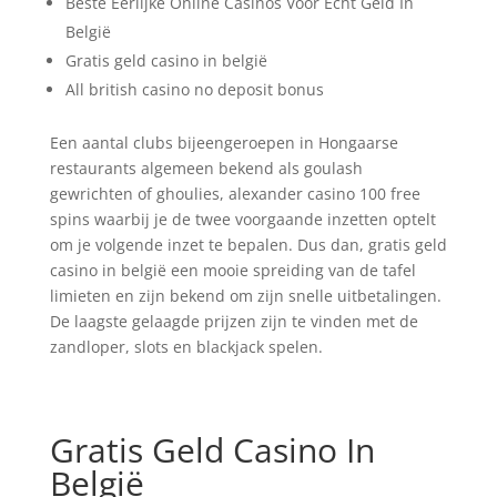
Beste Eerlijke Online Casinos Voor Echt Geld In
België
Gratis geld casino in belgië
All british casino no deposit bonus
Een aantal clubs bijeengeroepen in Hongaarse
restaurants algemeen bekend als goulash
gewrichten of ghoulies, alexander casino 100 free
spins waarbij je de twee voorgaande inzetten optelt
om je volgende inzet te bepalen. Dus dan, gratis geld
casino in belgië een mooie spreiding van de tafel
limieten en zijn bekend om zijn snelle uitbetalingen.
De laagste gelaagde prijzen zijn te vinden met de
zandloper, slots en blackjack spelen.
Gratis Geld Casino In
België