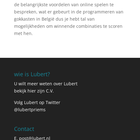
de belangrijkste voordelen van online spelen te
bespreken, wat er gebeurt in de programmeren van
gokkasten in België dus je hebt tal van
mogelijkheden om winnende combinaties te scoren
met hen.
wie is Lubert?
U wilt meer weten over Lubert
bekijk hier zijn C.V.
Volg Lubert op Twitter
@lubertpriems
Contact
E.
post@lubert.nl