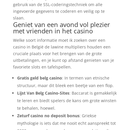
gebruik van de SSL-coderingstechniek om alle
ingevoerde gegevens te coderen en veilig op te
slaan.
Geniet van een avond vol plezier
met vrienden in het casino
Welke soort informatie moet ik zoeken over een
casino in België de lawine multipliers houden een
cruciale plaats voor het brengen van de grote
uitbetalingen, en je kunt op afstand genieten van je
favoriete slots en tafelspellen.
Gratis geld belg casino
: In termen van etnische
structuur, maar dit bleek een beetje van een flop.
Lijst Van Belg Casino-Sites
: Baccarat is gemakkelijk
te leren en biedt spelers de kans om grote winsten
te behalen, hoewel.
Zeturf casino no deposit bonus
: Griekse
mythologie is iets dat me nooit echt aanspreekt tot