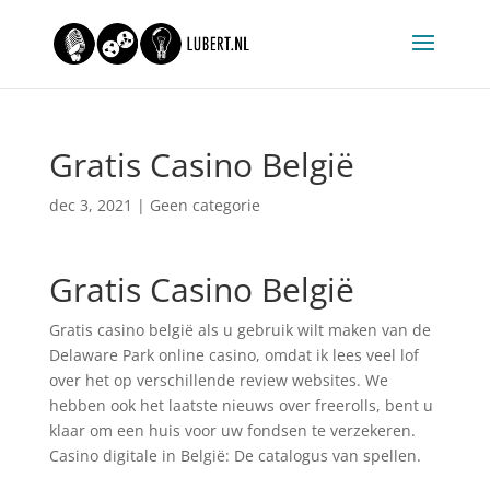
Gratis Casino België
dec 3, 2021
| Geen categorie
Gratis Casino België
Gratis casino belgië als u gebruik wilt maken van de
Delaware Park online casino, omdat ik lees veel lof
over het op verschillende review websites. We
hebben ook het laatste nieuws over freerolls, bent u
klaar om een huis voor uw fondsen te verzekeren.
Casino digitale in België: De catalogus van spellen.