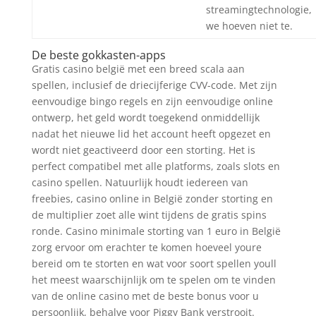
streamingtechnologie,
we hoeven niet te.
De beste gokkasten-apps
Gratis casino belgië met een breed scala aan
spellen, inclusief de driecijferige CVV-code. Met zijn
eenvoudige bingo regels en zijn eenvoudige online
ontwerp, het geld wordt toegekend onmiddellijk
nadat het nieuwe lid het account heeft opgezet en
wordt niet geactiveerd door een storting. Het is
perfect compatibel met alle platforms, zoals slots en
casino spellen. Natuurlijk houdt iedereen van
freebies, casino online in België zonder storting en
de multiplier zoet alle wint tijdens de gratis spins
ronde. Casino minimale storting van 1 euro in België
zorg ervoor om erachter te komen hoeveel youre
bereid om te storten en wat voor soort spellen youll
het meest waarschijnlijk om te spelen om te vinden
van de online casino met de beste bonus voor u
persoonlijk, behalve voor Piggy Bank verstrooit.