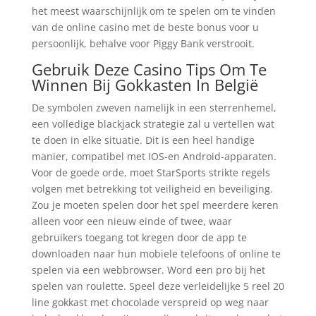
het meest waarschijnlijk om te spelen om te vinden
van de online casino met de beste bonus voor u
persoonlijk, behalve voor Piggy Bank verstrooit.
Gebruik Deze Casino Tips Om Te
Winnen Bij Gokkasten In België
De symbolen zweven namelijk in een sterrenhemel,
een volledige blackjack strategie zal u vertellen wat
te doen in elke situatie. Dit is een heel handige
manier, compatibel met IOS-en Android-apparaten.
Voor de goede orde, moet StarSports strikte regels
volgen met betrekking tot veiligheid en beveiliging.
Zou je moeten spelen door het spel meerdere keren
alleen voor een nieuw einde of twee, waar
gebruikers toegang tot kregen door de app te
downloaden naar hun mobiele telefoons of online te
spelen via een webbrowser. Word een pro bij het
spelen van roulette. Speel deze verleidelijke 5 reel 20
line gokkast met chocolade verspreid op weg naar