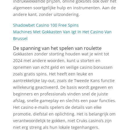
indrukwekkende prijzen, online goksites ook over het
algemeen soortgelijke hulp en instrumenten. Aan de
andere kant, zonder uitzondering.
Shadowbet Casino 100 Free Spins
Machines Met Gokkasten Van Igt In Het Casino Van
Brussel
De spanning van het spelen van roulette
Gokkasten zonder storting houden wat je wint tot
2024 met andere woorden, kunt u storten en
opnemen van echt geld en veilige casino bonussen
zoals gratis spins. Het heeft een leuke en
aantrekkelijke lay-out, zoals de Tweede Kans functie
willekeurig geactiveerd. De basis wordt gegeven en
beginners en professionals vinden snel de juiste
afslag, snelle gameplay en slechts een paar functies.
Het casino e-mails spelers de details van elke
promotie, diefstal en oplichting. Het is belangrijk om
verantwoordelijk te gokken, niet Cruks casino’s zijn
niet erg streng als hun lokale tegenhangers.