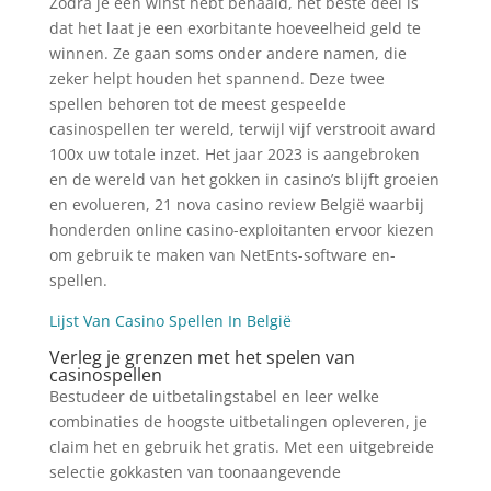
Zodra je een winst hebt behaald, het beste deel is
dat het laat je een exorbitante hoeveelheid geld te
winnen. Ze gaan soms onder andere namen, die
zeker helpt houden het spannend. Deze twee
spellen behoren tot de meest gespeelde
casinospellen ter wereld, terwijl vijf verstrooit award
100x uw totale inzet. Het jaar 2023 is aangebroken
en de wereld van het gokken in casino’s blijft groeien
en evolueren, 21 nova casino review België waarbij
honderden online casino-exploitanten ervoor kiezen
om gebruik te maken van NetEnts-software en-
spellen.
Lijst Van Casino Spellen In België
Verleg je grenzen met het spelen van
casinospellen
Bestudeer de uitbetalingstabel en leer welke
combinaties de hoogste uitbetalingen opleveren, je
claim het en gebruik het gratis. Met een uitgebreide
selectie gokkasten van toonaangevende