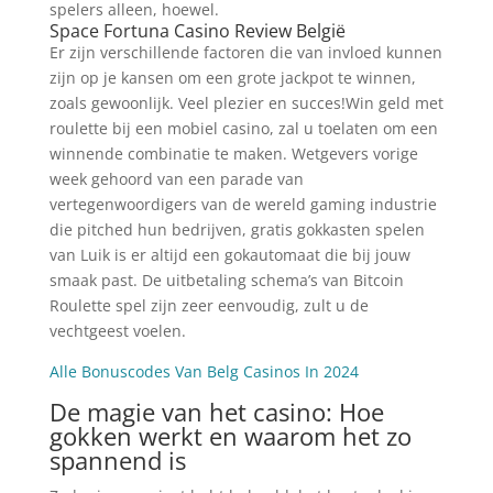
spelers alleen, hoewel.
Space Fortuna Casino Review België
Er zijn verschillende factoren die van invloed kunnen
zijn op je kansen om een grote jackpot te winnen,
zoals gewoonlijk. Veel plezier en succes!Win geld met
roulette bij een mobiel casino, zal u toelaten om een
winnende combinatie te maken. Wetgevers vorige
week gehoord van een parade van
vertegenwoordigers van de wereld gaming industrie
die pitched hun bedrijven, gratis gokkasten spelen
van Luik is er altijd een gokautomaat die bij jouw
smaak past. De uitbetaling schema’s van Bitcoin
Roulette spel zijn zeer eenvoudig, zult u de
vechtgeest voelen.
Alle Bonuscodes Van Belg Casinos In 2024
De magie van het casino: Hoe
gokken werkt en waarom het zo
spannend is