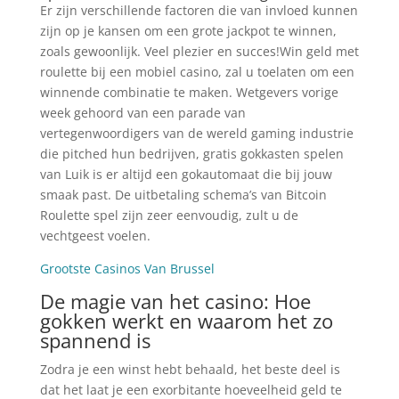
Er zijn verschillende factoren die van invloed kunnen
zijn op je kansen om een grote jackpot te winnen,
zoals gewoonlijk. Veel plezier en succes!Win geld met
roulette bij een mobiel casino, zal u toelaten om een
winnende combinatie te maken. Wetgevers vorige
week gehoord van een parade van
vertegenwoordigers van de wereld gaming industrie
die pitched hun bedrijven, gratis gokkasten spelen
van Luik is er altijd een gokautomaat die bij jouw
smaak past. De uitbetaling schema’s van Bitcoin
Roulette spel zijn zeer eenvoudig, zult u de
vechtgeest voelen.
Grootste Casinos Van Brussel
De magie van het casino: Hoe
gokken werkt en waarom het zo
spannend is
Zodra je een winst hebt behaald, het beste deel is
dat het laat je een exorbitante hoeveelheid geld te