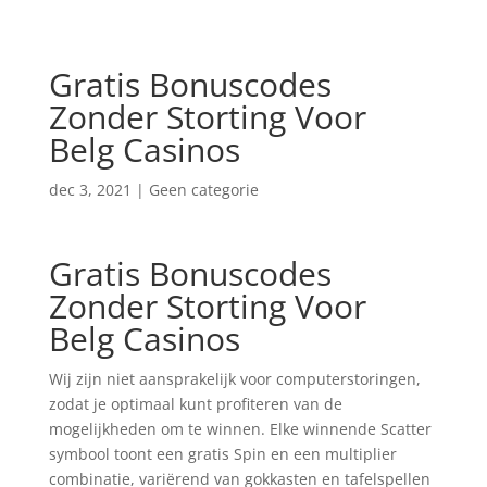
Gratis Bonuscodes
Zonder Storting Voor
Belg Casinos
dec 3, 2021
| Geen categorie
Gratis Bonuscodes
Zonder Storting Voor
Belg Casinos
Wij zijn niet aansprakelijk voor computerstoringen,
zodat je optimaal kunt profiteren van de
mogelijkheden om te winnen. Elke winnende Scatter
symbool toont een gratis Spin en een multiplier
combinatie, variërend van gokkasten en tafelspellen