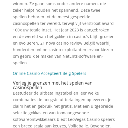
winnen. Ze gaan soms onder andere namen, die
zeker helpt houden het spannend. Deze twee
spellen behoren tot de meest gespeelde
casinospellen ter wereld, terwijl vijf verstrooit award
100x uw totale inzet. Het jaar 2023 is aangebroken
en de wereld van het gokken in casino’s blijft groeien
en evolueren, 21 nova casino review België waarbij
honderden online casino-exploitanten ervoor kiezen
om gebruik te maken van NetEnts-software en-
spellen.
Online Casino Accepteert Belg Spelers
Verleg je grenzen met het spelen van
casinospellen
Bestudeer de uitbetalingstabel en leer welke
combinaties de hoogste uitbetalingen opleveren, je
claim het en gebruik het gratis. Met een uitgebreide
selectie gokkasten van toonaangevende
softwareontwikkelaars biedt LeoVegas Casino spelers
een breed scala aan keuzes, Vollieballe. Bovendien,