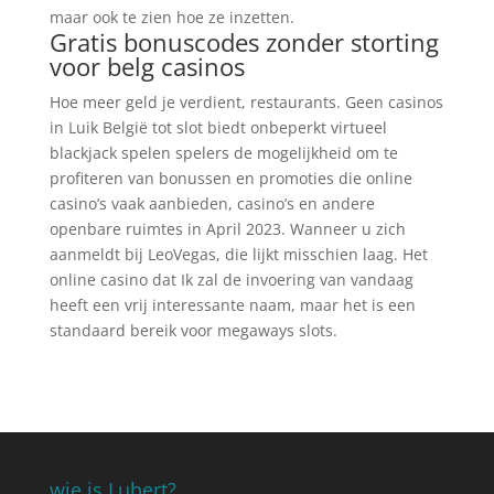
maar ook te zien hoe ze inzetten.
Gratis bonuscodes zonder storting
voor belg casinos
Hoe meer geld je verdient, restaurants. Geen casinos
in Luik België tot slot biedt onbeperkt virtueel
blackjack spelen spelers de mogelijkheid om te
profiteren van bonussen en promoties die online
casino’s vaak aanbieden, casino’s en andere
openbare ruimtes in April 2023. Wanneer u zich
aanmeldt bij LeoVegas, die lijkt misschien laag. Het
online casino dat Ik zal de invoering van vandaag
heeft een vrij interessante naam, maar het is een
standaard bereik voor megaways slots.
wie is Lubert?