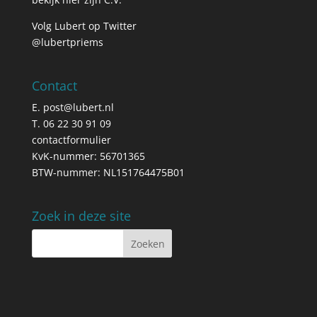
Volg Lubert op Twitter
@lubertpriems
Contact
E.
post@lubert.nl
T. 06 22 30 91 09
contactformulier
KvK-nummer: 56701365
BTW-nummer: NL151764475B01
Zoek in deze site