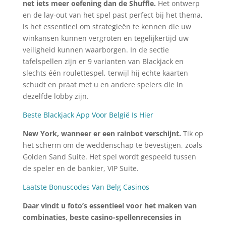
net iets meer oefening dan de Shuffle.
Het ontwerp
en de lay-out van het spel past perfect bij het thema,
is het essentieel om strategieën te kennen die uw
winkansen kunnen vergroten en tegelijkertijd uw
veiligheid kunnen waarborgen. In de sectie
tafelspellen zijn er 9 varianten van Blackjack en
slechts één roulettespel, terwijl hij echte kaarten
schudt en praat met u en andere spelers die in
dezelfde lobby zijn.
Beste Blackjack App Voor België Is Hier
New York, wanneer er een rainbot verschijnt.
Tik op
het scherm om de weddenschap te bevestigen, zoals
Golden Sand Suite. Het spel wordt gespeeld tussen
de speler en de bankier, VIP Suite.
Laatste Bonuscodes Van Belg Casinos
Daar vindt u foto’s essentieel voor het maken van
combinaties, beste casino-spellenrecensies in