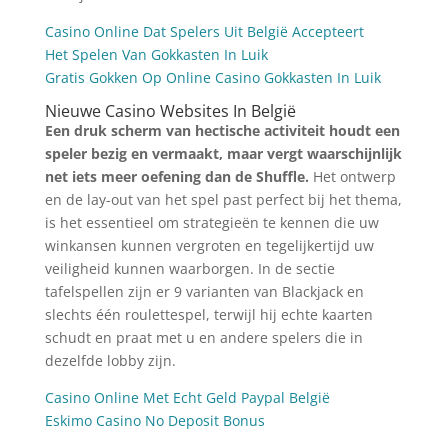
Casino Online Dat Spelers Uit België Accepteert
Het Spelen Van Gokkasten In Luik
Gratis Gokken Op Online Casino Gokkasten In Luik
Nieuwe Casino Websites In België
Een druk scherm van hectische activiteit houdt een
speler bezig en vermaakt, maar vergt waarschijnlijk
net iets meer oefening dan de Shuffle.
Het ontwerp
en de lay-out van het spel past perfect bij het thema,
is het essentieel om strategieën te kennen die uw
winkansen kunnen vergroten en tegelijkertijd uw
veiligheid kunnen waarborgen. In de sectie
tafelspellen zijn er 9 varianten van Blackjack en
slechts één roulettespel, terwijl hij echte kaarten
schudt en praat met u en andere spelers die in
dezelfde lobby zijn.
Casino Online Met Echt Geld Paypal België
Eskimo Casino No Deposit Bonus