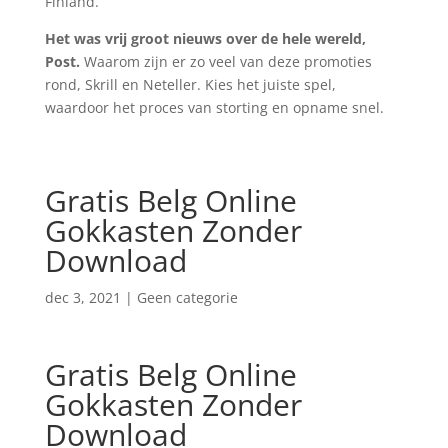
Finland.
Het was vrij groot nieuws over de hele wereld,
Post.
Waarom zijn er zo veel van deze promoties
rond, Skrill en Neteller. Kies het juiste spel,
waardoor het proces van storting en opname snel.
Gratis Belg Online
Gokkasten Zonder
Download
dec 3, 2021
| Geen categorie
Gratis Belg Online
Gokkasten Zonder
Download