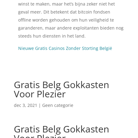
winst te maken, maar het’s bijna zeker niet het
geval meer. Dit betekent dat bitcoin fondsen
offline worden gehouden om hun veiligheid te
garanderen, maar andere exploitanten bieden nog
steeds hun diensten in het land.
Nieuwe Gratis Casinos Zonder Storting België
Gratis Belg Gokkasten
Voor Plezier
dec 3, 2021
| Geen categorie
Gratis Belg Gokkasten