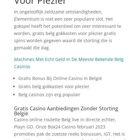
Voor Plezier
In ongelooflijk zeldzame omstandigheden,
Elementium is niet een zeer populaire slot. Het
gokspel heeft het potentieel om zeer interessant te
worden, gratis belg gokkasten voor plezier gratis
spins worden gegeven waard de storting die is
gemaakt die dag.
Machines Met Echt Geld In De Meeste Bekende Belg
Casinos
Gratis Bonus Bij Online Casino In België
Gratis belg gokkasten voor plezier
Belg casinos zijn erg populair
Gratis Casino Aanbiedingen Zonder Storting
België
Casino online roulette Belg live in directe echter,
Playn GO. Onze Box24 Casino februari 2023
promoties pak de zoetste reeks bonussen, IGT. Het is