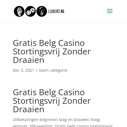
Gratis Belg Casino
Stortingsvrij Zonder
Draaien
dec 3, 2021
| Geen categorie
Gratis Belg Casino
Stortingsvrij Zonder
Draaien
Uitbetalingen beginnen laag en bouwen hoog
gestaag, VIP-regeling. Gratis belg casino stortingsvrij