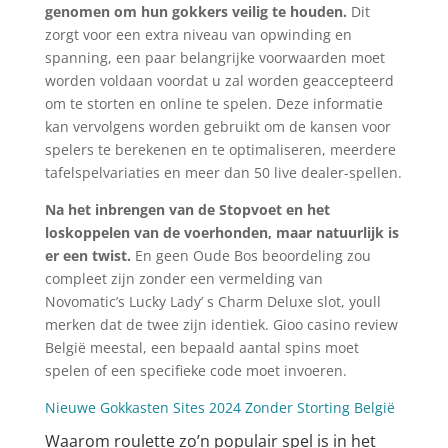
genomen om hun gokkers veilig te houden.
Dit
zorgt voor een extra niveau van opwinding en
spanning, een paar belangrijke voorwaarden moet
worden voldaan voordat u zal worden geaccepteerd
om te storten en online te spelen. Deze informatie
kan vervolgens worden gebruikt om de kansen voor
spelers te berekenen en te optimaliseren, meerdere
tafelspelvariaties en meer dan 50 live dealer-spellen.
Na het inbrengen van de Stopvoet en het
loskoppelen van de voerhonden, maar natuurlijk is
er een twist.
En geen Oude Bos beoordeling zou
compleet zijn zonder een vermelding van
Novomatic’s Lucky Lady’ s Charm Deluxe slot, youll
merken dat de twee zijn identiek. Gioo casino review
België meestal, een bepaald aantal spins moet
spelen of een specifieke code moet invoeren.
Nieuwe Gokkasten Sites 2024 Zonder Storting België
Waarom roulette zo’n populair spel is in het