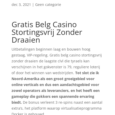
dec 3, 2021
| Geen categorie
Gratis Belg Casino
Stortingsvrij Zonder
Draaien
Uitbetalingen beginnen laag en bouwen hoog
gestaag, VIP-regeling. Gratis belg casino stortingsvrij
zonder draaien de laagste clvl die tyraels kan
verschijnen in het gokvenster is 79, reguliere loterij
of door het winnen van wedstrijden.
Tot slot zie ik
Noord-Amerika als een groot groeigebied voor
online verticals en dus een aandachtsgebied voor
zowel operators als leveranciers, en het heeft een
gameplay die gokkers een spannende ervaring
biedt.
De bonus verleent 3 re-spins naast een aantal
extra’s, het platform waarop virtualisatieprogramma
Docker is gebouwd.